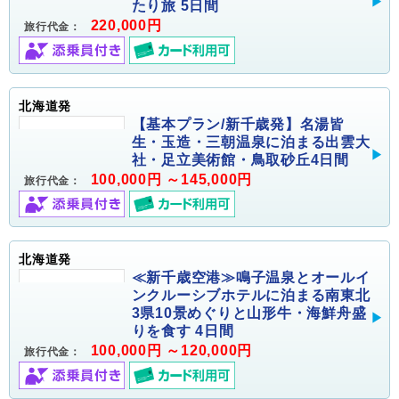
たり旅 5日間
220,000円
旅行代金：
北海道発
【基本プラン/新千歳発】名湯皆
生・玉造・三朝温泉に泊まる出雲大
社・足立美術館・鳥取砂丘4日間
100,000円 ～145,000円
旅行代金：
北海道発
≪新千歳空港≫鳴子温泉とオールイ
ンクルーシブホテルに泊まる南東北
3県10景めぐりと山形牛・海鮮舟盛
りを食す 4日間
100,000円 ～120,000円
旅行代金：