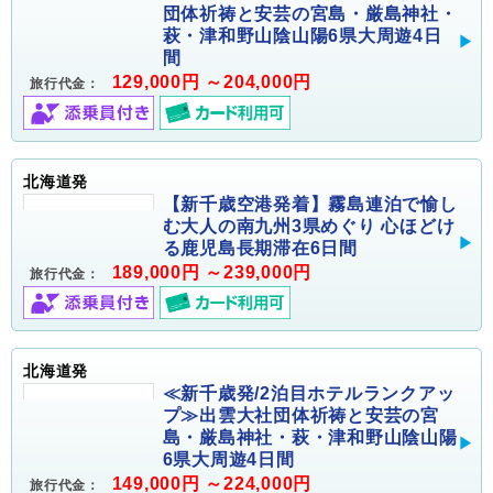
団体祈祷と安芸の宮島・厳島神社・
萩・津和野山陰山陽6県大周遊4日
間
129,000円 ～204,000円
旅行代金：
北海道発
【新千歳空港発着】霧島連泊で愉し
む大人の南九州3県めぐり 心ほどけ
る鹿児島長期滞在6日間
189,000円 ～239,000円
旅行代金：
北海道発
≪新千歳発/2泊目ホテルランクアッ
プ≫出雲大社団体祈祷と安芸の宮
島・厳島神社・萩・津和野山陰山陽
6県大周遊4日間
149,000円 ～224,000円
旅行代金：