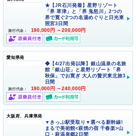
★【JR石川発着】星野リゾート
「界 草津」と「界 鬼怒川」2つの
界で寛ぐ2つの名湯めぐりと日光東
照宮3日間
190,000円 ～200,000円
旅行代金：
愛知県発
◆【4/27出発以降】銀山温泉の名旅
館「銀山荘」と星野リゾート「界
秋保」でお寛ぎ 大人の贅沢東北旅3
日間
190,000円 ～240,000円
旅行代金：
大阪府、兵庫県発
▼きっぷ駅受取り▼選べる新幹線!
まるで美術館<萩焼の宿 千春楽>山
口・萩温泉郷2日間