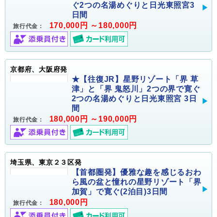
ぐ2つの名湯めぐりと日光東照宮3
日間
170,000円 ～180,000円
旅行代金：
京都府、大阪府発
★【往復JR】星野リゾート「界 草
津」と「界 鬼怒川」2つの界で寛ぐ
2つの名湯めぐりと日光東照宮 3日
間
180,000円 ～190,000円
旅行代金：
埼玉県、東京２３区発
【首都圏発】優雅な趣を感じるおわ
ら風の盆と憧れの星野リゾート「界
加賀」で寛ぐ(2泊目)3日間
180,000円
旅行代金：