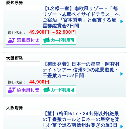
愛知県発
【1名様一室】南欧風リゾート「都
リゾート志摩ベイサイドテラス」へ
ご宿泊 「宮本秀明」と鑑賞する流
星群鑑賞会2日間
49,900円 ～52,900円
旅行代金：
大阪府発
【梅田発着】日本一の星空・阿智村
ナイトツアー 信州3つの絶景遊覧・
千畳敷カール2日間
44,900円
旅行代金：
大阪府発
【菫】(梅田9/17・24出発以外)絶景
の千畳敷カールと日本一の星空を楽
しむ菫で巡る南信州お寛ぎの旅3日