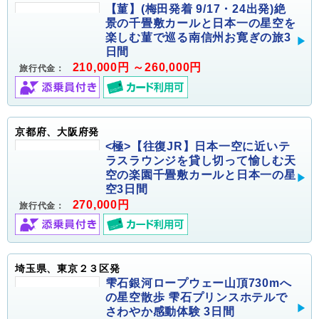
【菫】(梅田発着 9/17・24出発)絶
景の千畳敷カールと日本一の星空を
楽しむ菫で巡る南信州お寛ぎの旅3
日間
210,000円 ～260,000円
旅行代金：
京都府、大阪府発
<極>【往復JR】日本一空に近いテ
ラスラウンジを貸し切って愉しむ天
空の楽園千畳敷カールと日本一の星
空3日間
270,000円
旅行代金：
埼玉県、東京２３区発
雫石銀河ロープウェー山頂730mへ
の星空散歩 雫石プリンスホテルで
さわやか感動体験 3日間