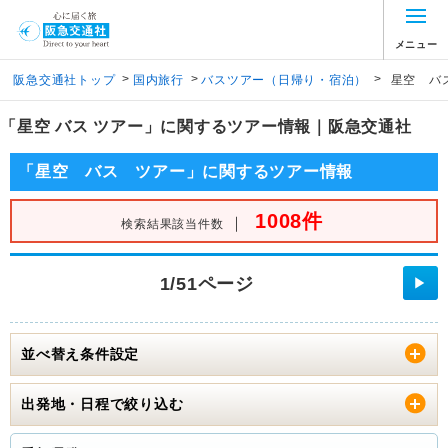
メニュー
>
>
>
阪急交通社トップ
国内旅行
バスツアー（日帰り・宿泊）
星空 バ
「星空 バス ツアー」に関するツアー情報｜阪急交通社
「星空 バス ツアー」に関するツアー情報
1008件
｜
検索結果該当件数
1/51ページ
▶
並べ替え条件設定
出発地・日程で絞り込む