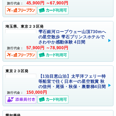
45,900円 ～67,900円
旅行代金：
埼玉県、東京２３区発
雫石銀河ロープウェー山頂730mへ
の星空散歩 雫石プリンスホテルで
さわやか感動体験 4日間
57,900円 ～78,900円
旅行代金：
東京２３区発
【1泊目恵山泊】太平洋フェリー特
等船室で往く日本一の星空観賞 秋
の信州・尾張・秋保・裏磐梯4日間
150,000円
旅行代金：
愛知県発