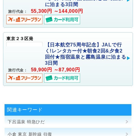
に泊まる3日間
55,300円 ～144,000円
旅行代金：
東京２３区発
【日本航空75周年記念】JALで行
く!レンタカー付★朝食2回&夕食2
回付★指宿温泉と霧島温泉に泊まる
3日間
59,900円 ～87,900円
旅行代金：
関連キーワード
下呂温泉 特急ひだ
小倉 東京 新幹線 往復