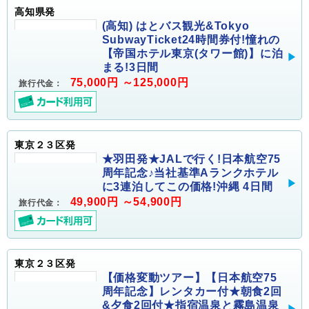
高知県発
(高知) はとバス観光&Tokyo
SubwayTicket24時間券付!憧れの
【帝国ホテル東京(タワー館)】に泊
まる!3日間
75,000円 ～125,000円
旅行代金：
東京２３区発
★羽田発★JALで行く!日本航空75
周年記念♪当社基準Aランクホテル
に3連泊してこの価格!沖縄 4日間
49,900円 ～54,900円
旅行代金：
東京２３区発
【価格変動ツアー】【日本航空75
周年記念】レンタカー付★朝食2回
&夕食2回付★指宿温泉と霧島温泉