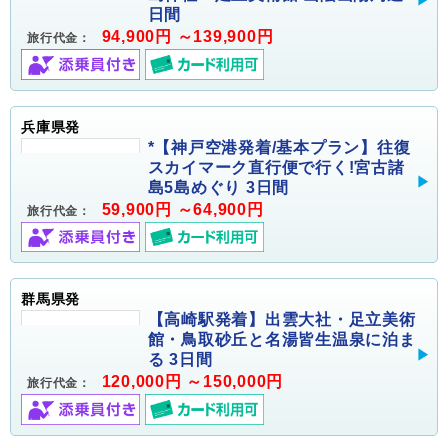
日間
94,900円 ～139,900円
旅行代金：
兵庫県発
*【神戸空港発着/基本プラン】往復
スカイマーク直行便で行く!宮古諸
島5島めぐり 3日間
59,900円 ～64,900円
旅行代金：
群馬県発
【高崎駅発着】出雲大社・足立美術
館・鳥取砂丘と名湯皆生温泉に泊ま
る 3日間
120,000円 ～150,000円
旅行代金：