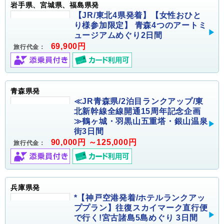
岩手県、宮城県、福島県発
【JR/東北4県発着】【女性おひと
り様参加限定】 青森4つのアートミ
ュージアムめぐり2日間
69,900円
旅行代金：
青森県発
≪JR青森県/2泊目ランクアップ/東
北新幹線全線開通15周年記念企画
≫鶴ヶ城・羽黒山五重塔・銀山温泉
街3日間
90,000円 ～125,000円
旅行代金：
兵庫県発
*【神戸空港発着/ホテルランクアッ
ププラン】往復スカイマーク直行便
で行く!宮古諸島5島めぐり 3日間