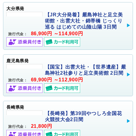
大分県発
【JR大分発着】嚴島神社と足立美
術館・出雲大社・錦帯橋 じっくり
巡る はじめての山陰山陽 3日間
86,900円 ～114,900円
旅行代金：
鹿児島県発
【国宝】出雲大社・【世界遺産】嚴
島神社2社参りと足立美術館 2日間
69,900円 ～112,900円
旅行代金：
長崎県発
【長崎発】第39回やつしろ全国花
火競技大会2日間
21,800円
旅行代金：