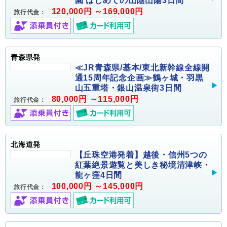
園 はじめての山陰山陽3日間
120,000円 ～169,000円
旅行代金：
青森県発
≪JR青森県/基本/東北新幹線全線開
通15周年記念企画≫鶴ヶ城・羽黒
山五重塔・銀山温泉街3日間
80,000円 ～115,000円
旅行代金：
北海道発
【丘珠空港発着】越後・信州5つの
紅葉絶景遊覧と美しき秘境清津峡・
龍ヶ窪4日間
100,000円 ～145,000円
旅行代金：