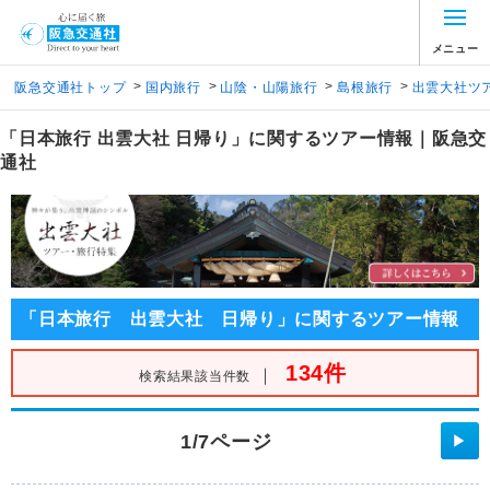
メニュー
>
>
>
>
阪急交通社トップ
国内旅行
山陰・山陽旅行
島根旅行
出雲大社ツ
「日本旅行 出雲大社 日帰り」に関するツアー情報｜阪急交
通社
「日本旅行 出雲大社 日帰り」に関するツアー情報
134件
｜
検索結果該当件数
1/7ページ
▶