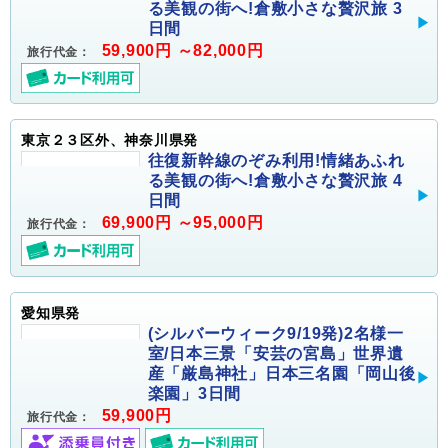
る美観の街へ!倉敷小さな贅沢旅 3
日間
59,900円 ～82,000円
旅行代金：
東京２３区外、神奈川県発
往復新幹線のぞみ利用!情緒あふれ
る美観の街へ!倉敷小さな贅沢旅 4
日間
69,900円 ～95,000円
旅行代金：
愛知県発
(シルバーウィーク9/19発)2名様一
室/日本三景「安芸の宮島」世界遺
産「厳島神社」日本三名園「岡山後
楽園」3日間
59,900円
旅行代金：