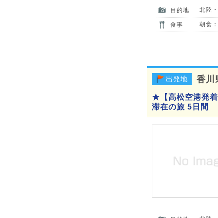
北陸
目的地
朝食：
食事
香川
出発地
★【高松空港発着
滞在の旅 5日間