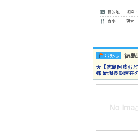
北陸
目的地
朝食：
食事
徳島
出発地
★【徳島阿波おど
都 新潟長期滞在の