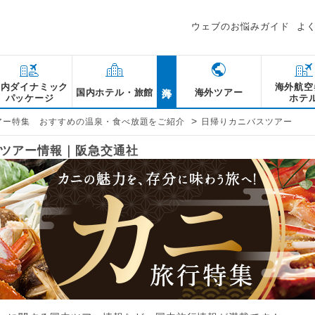
ウェブのお悩みガイド
よ
海外
国内ダイナミック
海外航空
国内ホテル・旅館
海外ツアー
パッケージ
ホテ
>
アー特集 おすすめの温泉・食べ放題をご紹介
日帰りカニバスツアー
ツアー情報｜阪急交通社