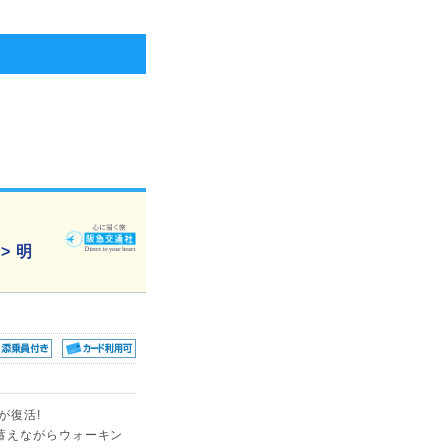
> 明
が復活!
蓄えながらウォーキン