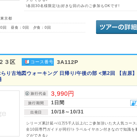
\各回30名様限定/お好きな回のみのご参加もOKです!
／東京都
0回 昼食：0回 夕食：0回
２３区
3A112P
コース番号
らり古地図ウォーキング 日帰り/午後の部 <第2回 【吉原】
場
3,990円
旅行代金
1日間
旅行期間
10/18～10/31
出発日
シリーズ累計延べ\1万5千人以上/にご参加頂いた大人気コース
全10回専門ガイドが同行!トラベルイヤホン付きなので知識を
グができる♪