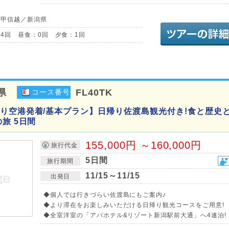
・甲信越／新潟県
4回 昼食：0回 夕食：1回
県
FL40TK
コース番号
り空港発着/基本プラン】日帰り佐渡島観光付き!食と歴史
旅 5日間
155,000円 ～160,000円
旅行代金
5日間
旅行期間
11/15～11/15
出発日
◆個人では行きづらい佐渡島にもご案内♪
◆より滞在をお楽しみいただける日帰り観光コースをご用意!
◆全室洋室の「アパホテル&リゾート新潟駅前大通」へ4連泊!