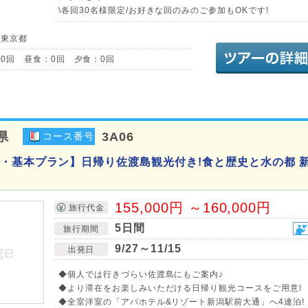
\各回30名様限定/お好きな回のみのご参加もOKです!
／東京都
0回 昼食：0回 夕食：0回
県
3A06
コース番号
・基本プラン】日帰り佐渡島観光付き!食と歴史と水の都 
155,000円 ～160,000円
旅行代金
5日間
旅行期間
9/27～11/15
出発日
◆個人では行きづらい佐渡島にもご案内♪
◆より滞在をお楽しみいただける日帰り観光コースをご用意!
◆全室洋室の「アパホテル&リゾート新潟駅前大通」へ4連泊!