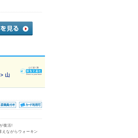
> 山
が復活!
蓄えながらウォーキン