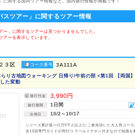
」に関する国内ツアー情報など、国内旅行情報が満載です！
バスツアー」に関するツアー情報
アー」に関するツアーは見つかりませんでした。
ツアーを表示しています。
２３区
3A111A
コース番号
らり古地図ウォーキング 日帰り/午前の部 <第1回 【両国】
した変動
3,990円
旅行代金
1日間
旅行期間
10/2～10/17
出発日
シリーズ累計延べ\1万5千人以上/にご参加頂いた大人気コース
全10回専門ガイドが同行!トラベルイヤホン付きなので知識を