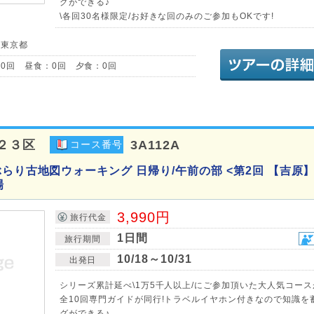
グができる♪
\各回30名様限定/お好きな回のみのご参加もOKです!
／東京都
0回 昼食：0回 夕食：0回
２３区
3A112A
コース番号
らり古地図ウォーキング 日帰り/午前の部 <第2回 【吉原】
場
3,990円
旅行代金
1日間
旅行期間
10/18～10/31
出発日
シリーズ累計延べ\1万5千人以上/にご参加頂いた大人気コース
全10回専門ガイドが同行!トラベルイヤホン付きなので知識を
グができる♪