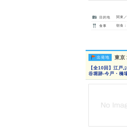
関東
目的地
朝食：
食事
東京
出発地
【全10回】江戸ぶ
谷堀跡-今戸・橋