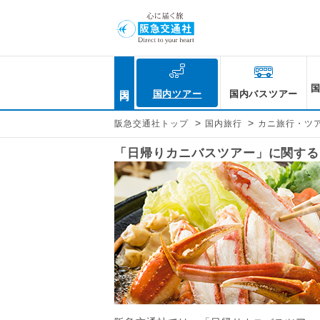
国内
国内ツアー
国内バスツアー
>
>
阪急交通社トップ
国内旅行
カニ旅行・ツ
「日帰りカニバスツアー」に関する