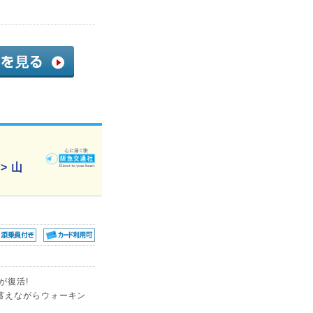
> 山
が復活!
蓄えながらウォーキン