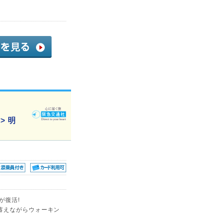
> 明
が復活!
蓄えながらウォーキン