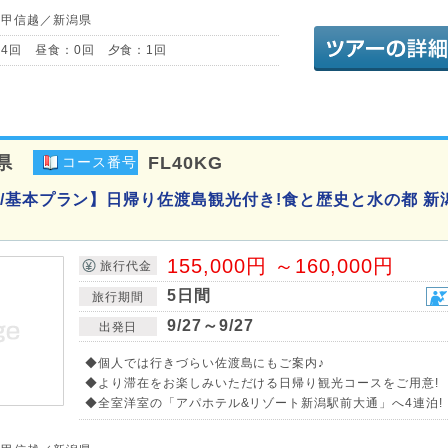
・甲信越／新潟県
4回 昼食：0回 夕食：1回
県
FL40KG
コース番号
/基本プラン】日帰り佐渡島観光付き!食と歴史と水の都 新
155,000円 ～160,000円
旅行代金
5日間
旅行期間
9/27～9/27
出発日
◆個人では行きづらい佐渡島にもご案内♪
◆より滞在をお楽しみいただける日帰り観光コースをご用意!
◆全室洋室の「アパホテル&リゾート新潟駅前大通」へ4連泊!