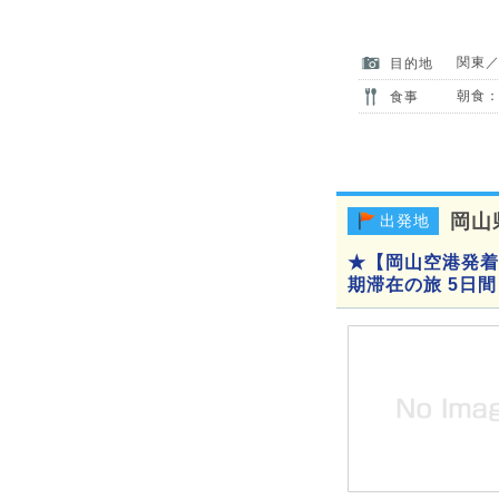
関東
目的地
朝食：
食事
岡山
出発地
★【岡山空港発着
期滞在の旅 5日間