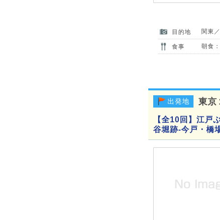
関東
目的地
朝食：
食事
東京
出発地
【全10回】江戸ぶ
谷堀跡-今戸・橋