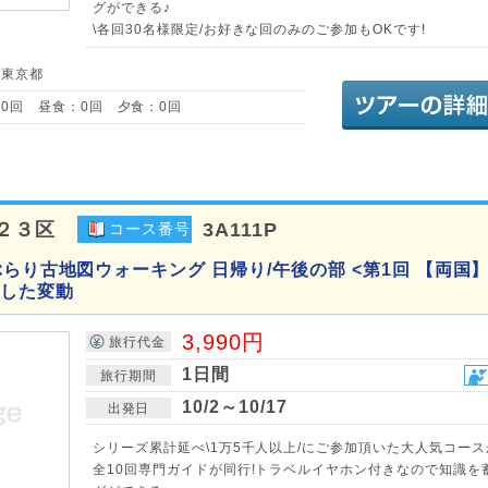
グができる♪
\各回30名様限定/お好きな回のみのご参加もOKです!
／東京都
0回 昼食：0回 夕食：0回
２３区
3A111P
コース番号
らり古地図ウォーキング 日帰り/午後の部 <第1回 【両国】
した変動
3,990円
旅行代金
1日間
旅行期間
10/2～10/17
出発日
シリーズ累計延べ\1万5千人以上/にご参加頂いた大人気コース
全10回専門ガイドが同行!トラベルイヤホン付きなので知識を