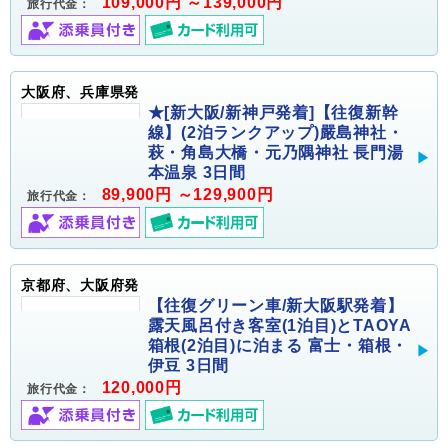
109,000円 ～139,000円
旅行代金：
大阪府、兵庫県発
★[新大阪/新神戸発着]【往復新幹
線】(2泊ランクアップ)嚴島神社・
萩・角島大橋・元乃隅神社 長門湯
本温泉 3日間
89,900円 ～129,900円
旅行代金：
京都府、大阪府発
【往復グリーン車/新大阪駅発着】
露天風呂付き客室(1泊目)とTAOYA
箱根(2泊目)に泊まる 富士・箱根・
伊豆 3日間
120,000円
旅行代金：