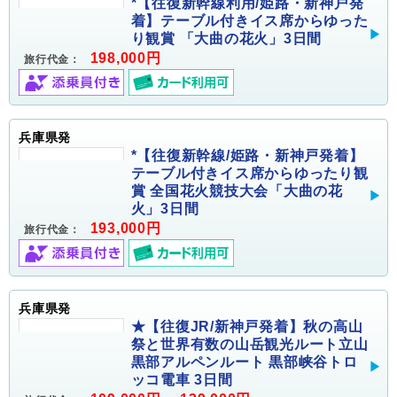
*【往復新幹線利用/姫路・新神戸発
着】テーブル付きイス席からゆった
り観賞 「大曲の花火」3日間
198,000円
旅行代金：
兵庫県発
*【往復新幹線/姫路・新神戸発着】
テーブル付きイス席からゆったり観
賞 全国花火競技大会「大曲の花
火」3日間
193,000円
旅行代金：
兵庫県発
★【往復JR/新神戸発着】秋の高山
祭と世界有数の山岳観光ルート立山
黒部アルペンルート 黒部峡谷トロ
ッコ電車 3日間