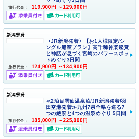
ットめぐり3日間
119,900円 ～129,900円
旅行代金：
新潟県発
〈JR新潟発着〉【お1人様限定/シ
ングル船室プラン】高千穂神楽鑑賞
と神話が息づく宮崎のパワースポッ
トめぐり3日間
124,900円 ～134,900円
旅行代金：
新潟県発
≪2泊目雲仙温泉泊/JR新潟発着/羽
田空港発着≫九州7県全県を巡る7
つの絶景と4つの温泉めぐり 5日間
185,000円 ～225,000円
旅行代金：