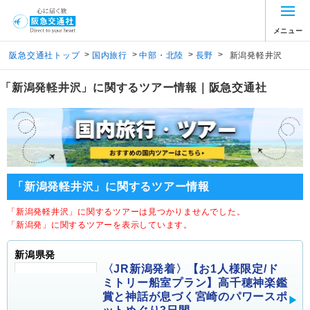
メニュー
>
>
>
>
阪急交通社トップ
国内旅行
中部・北陸
長野
新潟発軽井沢
「新潟発軽井沢」に関するツアー情報｜阪急交通社
「新潟発軽井沢」に関するツアー情報
「新潟発軽井沢」に関するツアーは見つかりませんでした。
「新潟発」に関するツアーを表示しています。
新潟県発
〈JR新潟発着〉【お1人様限定/ド
ミトリー船室プラン】高千穂神楽鑑
賞と神話が息づく宮崎のパワースポ