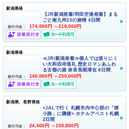
新潟県発
【JR新潟発着/羽田空港発着】まる
ごと南九州15の旅情 4日間
174,000円 ～219,000円
旅行代金：
新潟県発
≪JR/新潟発着≫個人では巡りにく
い大和四寺巡礼 歴史ロマンあふれ
る古都の旅 奈良長期滞在 6日間
140,000円 ～250,000円
旅行代金：
新潟県、長野県発
<JALで行く 札幌市内中心部の「狸
小路」に隣接> ホテルアベスト札幌
2日間
24,400円 ～100,800円
旅行代金：