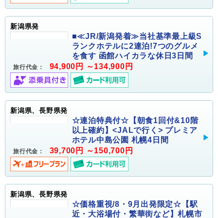
新潟県発
■≪JR/新潟発着≫当社基準最上級S
ランクホテルに2連泊!7つのグルメ
を食す 函館ハイカラな休日3日間
94,900円 ～134,900円
旅行代金：
新潟県、長野県発
☆連泊特典付☆【朝食1回付&10階
以上確約】<JALで行く> プレミア
ホテル中島公園 札幌4日間
39,700円 ～150,700円
旅行代金：
新潟県、長野県発
☆価格重視/8・9月出発限定☆【駅
近・大浴場付・繁華街など】札幌市