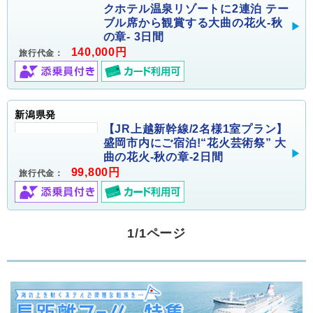
クホテル温泉リゾートに2連泊 テー
ブル席から観賞する大曲の花火-秋
の章- 3日間
140,000円
旅行代金：
新潟県発
【JR上越新幹線/2名様1室プラン】
盛岡市内にご宿泊!“花火芸術祭” 大
曲の花火-秋の章-2日間
99,800円
旅行代金：
1/1ページ