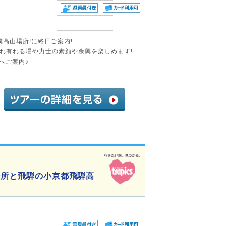
撲高山場所!に終日ご案内!
れ有れる場や力士の素顔や余興を楽しめます!
へご案内♪
場所と飛騨の小京都飛騨高