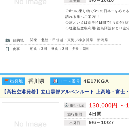
9/6～10/26
出発日
◇6つの乗り物で3つの日本一をめぐ
訪れる旅へご案内! !
◇旅といえば食事!4日間で計8食付(朝
◇往復航空機利用(徳島阿波おどり空
関東・北陸・甲信越・東海／神奈川県・新潟県・富山県・山梨県・長野県・岐阜県
目的地
朝食：3回 昼食：2回 夕食：3回
食事
香川県
4E17KGA
出発地
コース番号
【高松空港発着】立山黒部アルペンルート 上高地・富士
130,000円 ～1
旅行代金
4日間
旅行期間
9/6～10/27
出発日