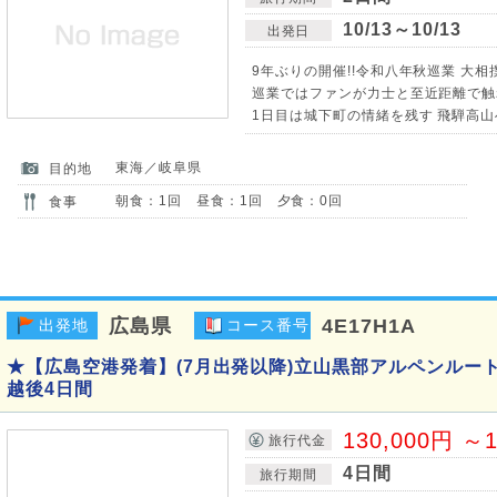
10/13～10/13
出発日
9年ぶりの開催!!令和八年秋巡業 大相
巡業ではファンが力士と至近距離で触
1日目は城下町の情緒を残す 飛騨高山
東海／岐阜県
目的地
朝食：1回 昼食：1回 夕食：0回
食事
広島県
4E17H1A
出発地
コース番号
★【広島空港発着】(7月出発以降)立山黒部アルペンルー
越後4日間
130,000円 ～1
旅行代金
4日間
旅行期間