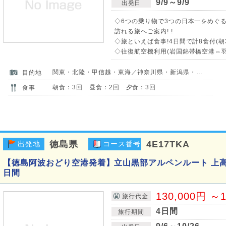
9/9～9/9
出発日
◇6つの乗り物で3つの日本一をめぐ
訪れる旅へご案内! !
◇旅といえば食事!4日間で計8食付(朝
◇往復航空機利用(岩国錦帯橋空港⇔羽
関東・北陸・甲信越・東海／神奈川県・新潟県・富山県・山梨県・長野県・岐阜県
目的地
朝食：3回 昼食：2回 夕食：3回
食事
徳島県
4E17TKA
出発地
コース番号
【徳島阿波おどり空港発着】立山黒部アルペンルート 上
日間
130,000円 ～1
旅行代金
4日間
旅行期間