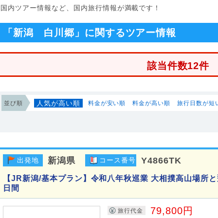
る国内ツアー情報など、国内旅行情報が満載です！
「新潟 白川郷」に関するツアー情報
該当件数12件
人気が高い順
並び順
料金が安い順
料金が高い順
旅行日数が短
新潟県
Y4866TK
出発地
コース番号
【JR新潟/基本プラン】令和八年秋巡業 大相撲高山場所と
日間
79,800円
旅行代金