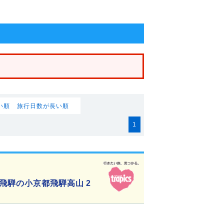
い順
旅行日数が長い順
1
飛騨の小京都飛騨高山 2