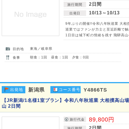
2日間
旅行期間
10/13～10/13
出発日
9年ぶりの開催!!令和八年秋巡業 大相
巡業ではファンが力士と至近距離で触
1日目は城下町の情緒を残す 飛騨高山
東海／岐阜県
目的地
朝食：1回 昼食：1回 夕食：0回
食事
新潟県
Y4866TS
出発地
コース番号
【JR新潟/1名様1室プラン】令和八年秋巡業 大相撲高山
山 2日間
89,800円
旅行代金
2日間
旅行期間