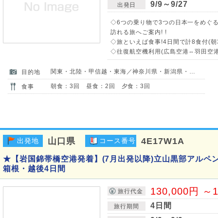
9/9～9/27
出発日
◇6つの乗り物で3つの日本一をめぐ
訪れる旅へご案内! !
◇旅といえば食事!4日間で計8食付(朝
◇往復航空機利用(広島空港⇔羽田空港
関東・北陸・甲信越・東海／神奈川県・新潟県・富山県・山梨県・長野県・岐阜県
目的地
朝食：3回 昼食：2回 夕食：3回
食事
山口県
4E17W1A
出発地
コース番号
★【岩国錦帯橋空港発着】(7月出発以降)立山黒部アルペ
箱根・越後4日間
130,000円 ～1
旅行代金
4日間
旅行期間