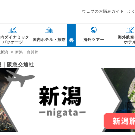
ウェブのお悩みガイド
よ
海外
国内ダイナミック
海外航空
国内ホテル・旅館
海外ツアー
パッケージ
ホテ
>
新潟
新潟 白川郷
報｜阪急交通社