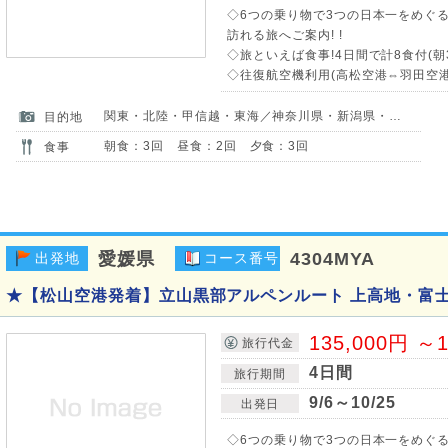
◇6つの乗り物で3つの日本一をめぐ
訪れる旅へご案内! !
◇旅といえば食事!4日間で計8食付(朝
◇往復航空機利用(高松空港⇔羽田空港
関東・北陸・甲信越・東海／神奈川県・新潟県・富山県・山梨県・長野県・岐阜県
目的地
朝食：3回 昼食：2回 夕食：3回
食事
愛媛県
4304MYA
出発地
コース番号
★【松山空港発着】立山黒部アルペンルート 上高地・富
135,000円 ～1
旅行代金
4日間
旅行期間
9/6～10/25
出発日
◇6つの乗り物で3つの日本一をめぐ