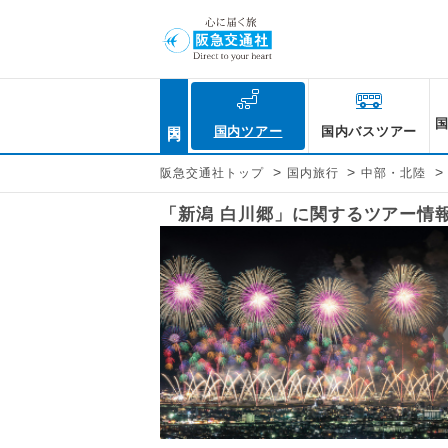
国内
国内ツアー
国内バスツアー
>
>
>
阪急交通社トップ
国内旅行
中部・北陸
「新潟 白川郷」に関するツアー情