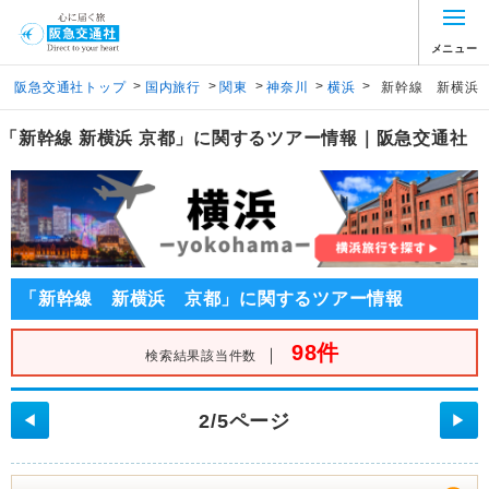
メニュー
>
>
>
>
>
阪急交通社トップ
国内旅行
関東
神奈川
横浜
新幹線 新横浜
「新幹線 新横浜 京都」に関するツアー情報｜阪急交通社
「新幹線 新横浜 京都」に関するツアー情報
98件
｜
検索結果該当件数
2/5ページ
◀
▶