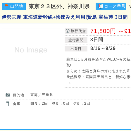
東京２３区外、神奈川県
出発地
コース番号
伊勢志摩 東海道新幹線+快速みえ利用!賢島 宝生苑 3日間
71,800円 ～9
旅行代金
3日間
旅行期間
8/16～9/29
出発日
乗車日1ヵ月前を過ぎたWEBからの
取!!
きらめく太陽と真珠の海に包まれた和
天然温泉・庭園露天風呂と、新鮮な素
い。
東海／三重県
目的地
朝食：2回 昼食：0回 夕食：2回
食事