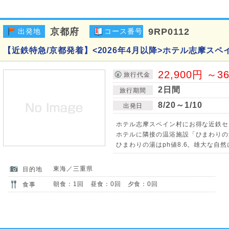
京都府
9RP0112
出発地
コース番号
【近鉄特急/京都発着】<2026年4月以降>ホテル志摩スペ
22,900円 ～3
旅行代金
2日間
旅行期間
8/20～1/10
出発日
ホテル志摩スペイン村にお得な近鉄セ
ホテルに隣接の温浴施設「ひまわりの
ひまわりの湯はph値8.6。雄大な自
東海／三重県
目的地
朝食：1回 昼食：0回 夕食：0回
食事