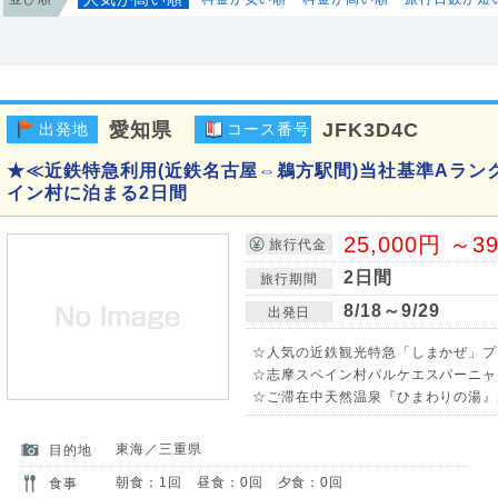
愛知県
JFK3D4C
出発地
コース番号
★≪近鉄特急利用(近鉄名古屋⇔鵜方駅間)当社基準Aラン
イン村に泊まる2日間
25,000円 ～3
旅行代金
2日間
旅行期間
8/18～9/29
出発日
☆人気の近鉄観光特急「しまかぜ」プ
☆志摩スペイン村パルケエスパーニャ
☆ご滞在中天然温泉『ひまわりの湯』
東海／三重県
目的地
朝食：1回 昼食：0回 夕食：0回
食事