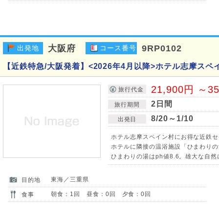
大阪府
9RP0102
出発地
コース番号
【近鉄特急/大阪発着】<2026年4月以降>ホテル志摩スペ
21,900円 ～3
旅行代金
2日間
旅行期間
8/20～1/10
出発日
ホテル志摩スペイン村にお得な近鉄セ
ホテルに隣接の温浴施設「ひまわりの
ひまわりの湯はph値8.6。雄大な自
東海／三重県
目的地
朝食：1回 昼食：0回 夕食：0回
食事