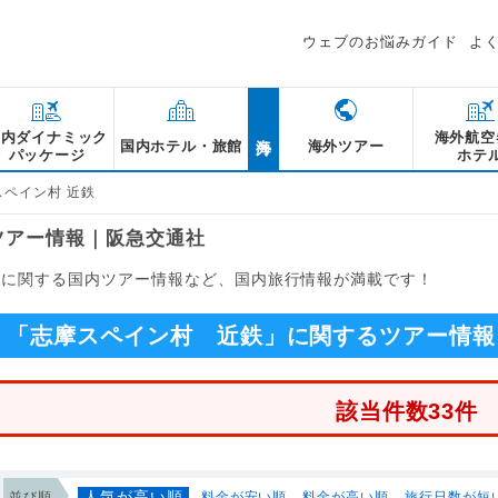
ウェブのお悩みガイド
よ
海外
国内ダイナミック
海外航空
国内ホテル・旅館
海外ツアー
パッケージ
ホテ
スペイン村 近鉄
ツアー情報｜阪急交通社
」に関する国内ツアー情報など、国内旅行情報が満載です！
「志摩スペイン村 近鉄」に関するツアー情報
該当件数33件
人気が高い順
並び順
料金が安い順
料金が高い順
旅行日数が短