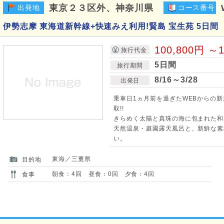
東京２３区外、神奈川県
出発地
コース番号
伊勢志摩 東海道新幹線+快速みえ利用!賢島 宝生苑 5日間
100,800円 ～1
旅行代金
5日間
旅行期間
8/16～3/28
出発日
乗車日1ヵ月前を過ぎたWEBからの
取!!
きらめく太陽と真珠の海に包まれた和
天然温泉・庭園露天風呂と、新鮮な素
い。
東海／三重県
目的地
朝食：4回 昼食：0回 夕食：4回
食事