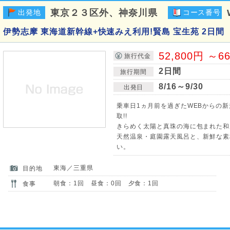
東京２３区外、神奈川県
出発地
コース番号
伊勢志摩 東海道新幹線+快速みえ利用!賢島 宝生苑 2日間
52,800円 ～6
旅行代金
2日間
旅行期間
8/16～9/30
出発日
乗車日1ヵ月前を過ぎたWEBからの
取!!
きらめく太陽と真珠の海に包まれた和
天然温泉・庭園露天風呂と、新鮮な素
い。
東海／三重県
目的地
朝食：1回 昼食：0回 夕食：1回
食事