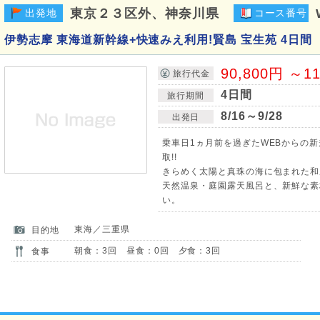
東京２３区外、神奈川県
出発地
コース番号
伊勢志摩 東海道新幹線+快速みえ利用!賢島 宝生苑 4日間
90,800円 ～1
旅行代金
4日間
旅行期間
8/16～9/28
出発日
乗車日1ヵ月前を過ぎたWEBからの
取!!
きらめく太陽と真珠の海に包まれた和
天然温泉・庭園露天風呂と、新鮮な素
い。
東海／三重県
目的地
朝食：3回 昼食：0回 夕食：3回
食事