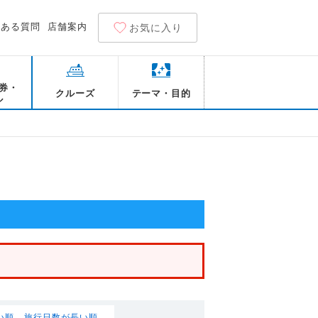
くある質問
店舗案内
お気に入り
券・
クルーズ
テーマ・目的
ル
い順
旅行日数が長い順