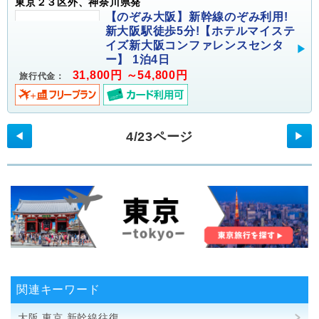
東京２３区外、神奈川県発
【のぞみ大阪】新幹線のぞみ利用!
新大阪駅徒歩5分!【ホテルマイステ
イズ新大阪コンファレンスセンタ
ー】 1泊4日
31,800円 ～54,800円
旅行代金：
4/23ページ
◀
▶
関連キーワード
大阪 東京 新幹線往復