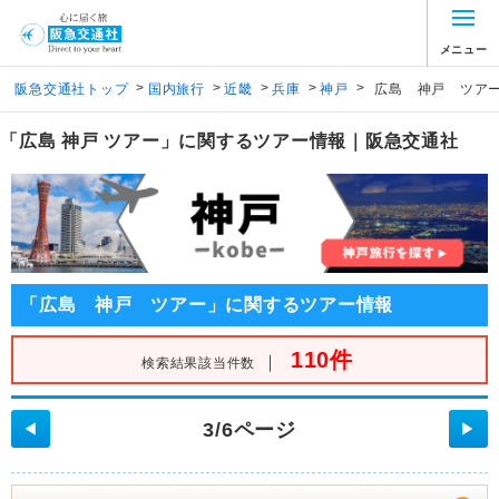
メニュー
>
>
>
>
>
阪急交通社トップ
国内旅行
近畿
兵庫
神戸
広島 神戸 ツア
「広島 神戸 ツアー」に関するツアー情報｜阪急交通社
「広島 神戸 ツアー」に関するツアー情報
110件
｜
検索結果該当件数
3/6ページ
◀
▶