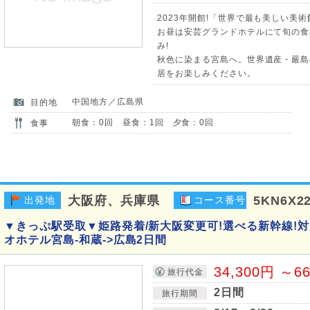
2023年開館!「世界で最も美しい美
お昼は安芸グランドホテルにて旬の食
み!
秋色に染まる宮島へ。世界遺産・嚴島
居をお楽しみください。
中国地方／広島県
目的地
朝食：0回 昼食：1回 夕食：0回
食事
大阪府、兵庫県
5KN6X2
出発地
コース番号
▼きっぷ駅受取▼姫路発着/新大阪変更可!選べる新幹線!
オホテル宮島-和蔵->広島2日間
34,300円 ～6
旅行代金
2日間
旅行期間