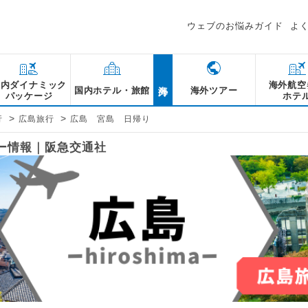
ウェブのお悩みガイド
よ
海外
国内ダイナミック
海外航空
国内ホテル・旅館
海外ツアー
パッケージ
ホテ
>
>
行
広島旅行
広島 宮島 日帰り
アー情報｜阪急交通社