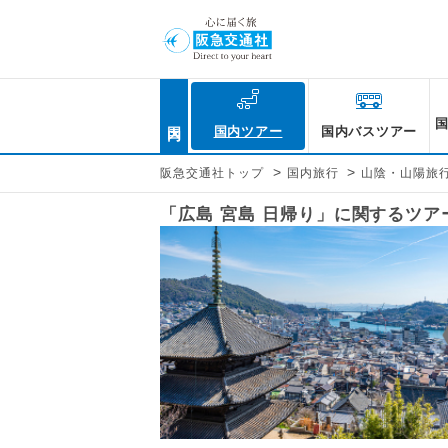
国内
国内ツアー
国内バスツアー
>
>
阪急交通社トップ
国内旅行
山陰・山陽旅
「広島 宮島 日帰り」に関するツ