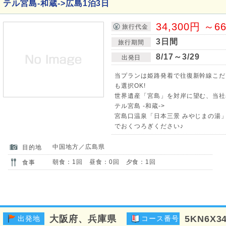
テル宮島-和蔵->広島1泊3日
34,300円 ～6
旅行代金
3日間
旅行期間
8/17～3/29
出発日
当プランは姫路発着で往復新幹線こだ
も選択OK!
世界遺産「宮島」を対岸に望む、当社基
テル宮島 -和蔵->
宮島口温泉「日本三景 みやじまの湯
でおくつろぎください♪
中国地方／広島県
目的地
朝食：1回 昼食：0回 夕食：1回
食事
大阪府、兵庫県
5KN6X3
出発地
コース番号