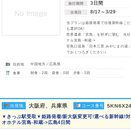
3日間
旅行期間
8/17～3/29
出発日
当プランは姫路発着で往復新幹線こだ
も選択OK!
世界遺産「宮島」を対岸に望む、当社基
テル宮島 -和蔵->
宮島口温泉「日本三景 みやじまの湯
でおくつろぎください♪
中国地方／広島県
目的地
朝食：2回 昼食：0回 夕食：2回
食事
大阪府、兵庫県
5KN6X2
出発地
コース番号
▼きっぷ駅受取▼姫路発着/新大阪変更可!選べる新幹線!
オホテル宮島-和蔵->広島4日間