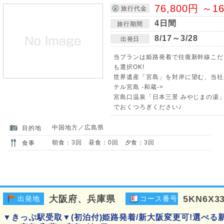
76,800円 ～1
旅行代金
4日間
旅行期間
8/17～3/28
出発日
当プランは姫路発着で往復新幹線こだ
も選択OK!
世界遺産「宮島」を対岸に望む、当社基
テル宮島 -和蔵->
宮島口温泉「日本三景 みやじまの湯
でおくつろぎください♪
中国地方／広島県
目的地
朝食：3回 昼食：0回 夕食：3回
食事
大阪府、兵庫県
5KN6X3
出発地
コース番号
▼きっぷ駅受取▼(初泊付)姫路発着/新大阪変更可!選べる