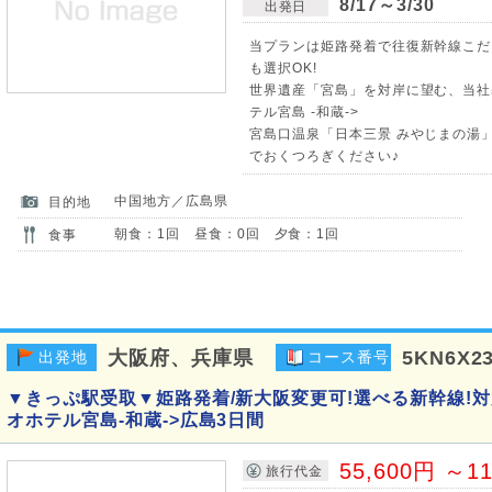
8/17～3/30
出発日
当プランは姫路発着で往復新幹線こだ
も選択OK!
世界遺産「宮島」を対岸に望む、当社基
テル宮島 -和蔵->
宮島口温泉「日本三景 みやじまの湯
でおくつろぎください♪
中国地方／広島県
目的地
朝食：1回 昼食：0回 夕食：1回
食事
大阪府、兵庫県
5KN6X2
出発地
コース番号
▼きっぷ駅受取▼姫路発着/新大阪変更可!選べる新幹線!
オホテル宮島-和蔵->広島3日間
55,600円 ～1
旅行代金