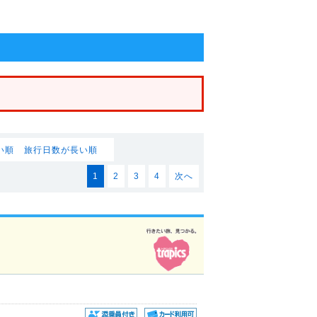
い順
旅行日数が長い順
1
2
3
4
次へ