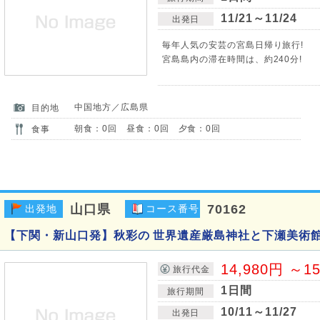
11/21～11/24
出発日
毎年人気の安芸の宮島日帰り旅行!
宮島島内の滞在時間は、約240分!
中国地方／広島県
目的地
朝食：0回 昼食：0回 夕食：0回
食事
山口県
70162
出発地
コース番号
【下関・新山口発】秋彩の 世界遺産厳島神社と下瀬美術館
14,980円 ～1
旅行代金
1日間
旅行期間
10/11～11/27
出発日