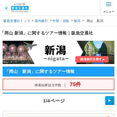
メニュー
>
>
>
>
阪急交通社トップ
国内旅行
中部・北陸
新潟
岡山 新潟
「岡山 新潟」に関するツアー情報｜阪急交通社
「岡山 新潟」に関するツアー情報
75件
｜
検索結果該当件数
1/4ページ
▶