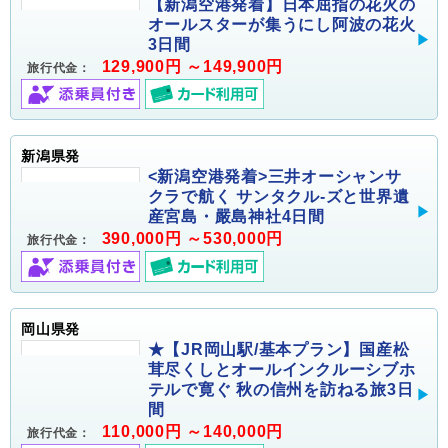
【新潟空港発着】日本屈指の花火の
オールスターが集うにし阿波の花火
3日間
129,900円 ～149,900円
旅行代金：
新潟県発
<新潟空港発着>三井オーシャンサ
クラで航く サンタクル-ズと世界遺
産宮島・嚴島神社4日間
390,000円 ～530,000円
旅行代金：
岡山県発
★【JR岡山駅/基本プラン】国産松
茸尽くしとオールインクルーシブホ
テルで寛ぐ 秋の信州を訪ねる旅3日
間
110,000円 ～140,000円
旅行代金：