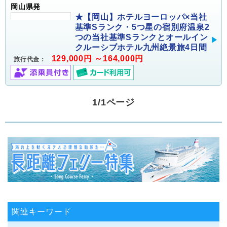
岡山県発
★【岡山】ホテルヨーロッパ×当社
基準Sランク・5つ星の宿別府温泉2
つの当社基準Sランクとオールイン
クルーシブホテル九州絶景旅4日間
129,000円 ～164,000円
旅行代金：
1/1ページ
関連キーワード