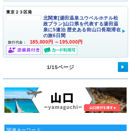
東京２３区発
北関東[湯田温泉ユウベルホテル松
政プラン]山口県を代表する湯田温
泉に5連泊 歴史ある街山口長期滞在
の旅6日間
185,000円 ～195,000円
旅行代金：
1/15ページ
▶
関連キーワード