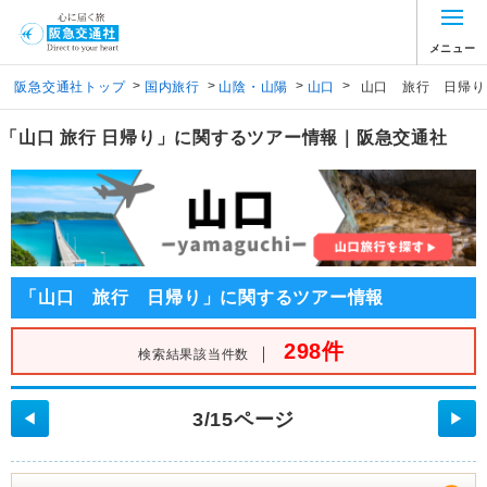
メニュー
>
>
>
>
阪急交通社トップ
国内旅行
山陰・山陽
山口
山口 旅行 日帰り
「山口 旅行 日帰り」に関するツアー情報｜阪急交通社
「山口 旅行 日帰り」に関するツアー情報
298件
｜
検索結果該当件数
3/15ページ
◀
▶