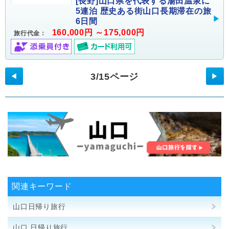
[長野]山口県を代表する湯田温泉に
5連泊 歴史ある街山口長期滞在の旅
6日間
160,000円 ～175,000円
旅行代金：
3/15ページ
◀
▶
関連キーワード
山口日帰り旅行
山口 日帰り旅行