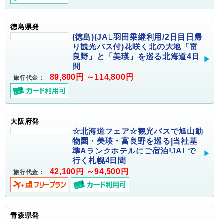
徳島県発
(徳島)(JAL羽田乗継利用/2日目日帰
り観光バス付)花咲く北の大地「富
良野」と「美瑛」を巡る北海道4日
間
89,800円 ～114,800円
旅行代金：
大阪府発
☆北海道フェア☆観光バスで旭山動
物園・美瑛・富良野を巡る|当社基
準Aランクホテルにご宿泊!JALで
行く札幌4日間
42,100円 ～94,500円
旅行代金：
青森県発