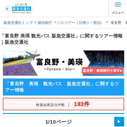
メニュー
>
>
>
阪急交通社トップ
国内旅行
バスツアー（日帰り・宿泊）
富良野 
「富良野 美瑛 観光バス 阪急交通社」に関するツアー情報
｜阪急交通社
「富良野 美瑛 観光バス 阪急交通社」に関するツ
アー情報
183件
｜
検索結果該当件数
1/10ページ
▶