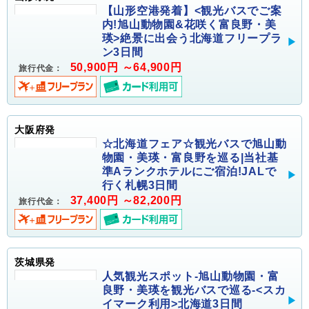
【山形空港発着】<観光バスでご案
内!旭山動物園&花咲く富良野・美
瑛>絶景に出会う北海道フリープラ
ン3日間
50,900円 ～64,900円
旅行代金：
大阪府発
☆北海道フェア☆観光バスで旭山動
物園・美瑛・富良野を巡る|当社基
準Aランクホテルにご宿泊!JALで
行く札幌3日間
37,400円 ～82,200円
旅行代金：
茨城県発
人気観光スポット-旭山動物園・富
良野・美瑛を観光バスで巡る-<スカ
イマーク利用>北海道3日間