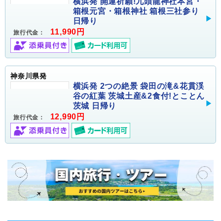
横浜発 開運祈願!九頭龍神社本宮・
箱根元宮・箱根神社 箱根三社参り
日帰り
11,990円
旅行代金：
神奈川県発
横浜発 2つの絶景 袋田の滝&花貫渓
谷の紅葉 茨城土産&2食付!とことん
茨城 日帰り
12,990円
旅行代金：