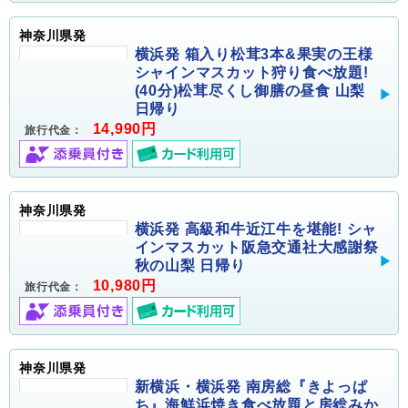
神奈川県発
横浜発 箱入り松茸3本&果実の王様
シャインマスカット狩り食べ放題!
(40分)松茸尽くし御膳の昼食 山梨
日帰り
14,990円
旅行代金：
神奈川県発
横浜発 高級和牛近江牛を堪能! シャ
インマスカット阪急交通社大感謝祭
秋の山梨 日帰り
10,980円
旅行代金：
神奈川県発
新横浜・横浜発 南房総『きよっぱ
ち』海鮮浜焼き食べ放題と房総みか