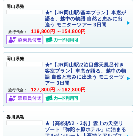
岡山県発
★*【JR岡山駅/基本プラン】車窓が
語る、越中の物語 自然と恵みに出
逢う モニターツアー 3日間
119,800円 ～154,800円
旅行代金：
岡山県発
★*【JR岡山駅/2泊目露天風呂付き
客室プラン】車窓が語る、越中の物
語 自然と恵みに出逢う モニターツ
アー 3日間
127,800円 ～162,800円
旅行代金：
香川県発
★【高松駅/2・3名】雲上の天空リ
ゾート「弥陀ヶ原ホテル」に泊まる
アルペンルート 上高地とアルプス