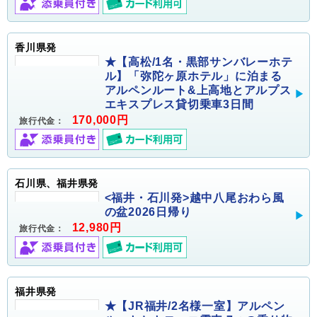
香川県発
★【高松/1名・黒部サンバレーホテ
ル】「弥陀ヶ原ホテル」に泊まる
アルペンルート&上高地とアルプス
エキスプレス貸切乗車3日間
170,000円
旅行代金：
石川県、福井県発
<福井・石川発>越中八尾おわら風
の盆2026日帰り
12,980円
旅行代金：
福井県発
★【JR福井/2名様一室】アルペン