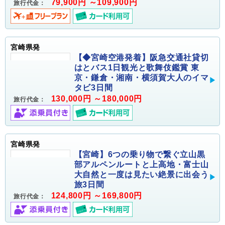
79,900円 ～109,900円
旅行代金：
宮崎県発
【◆宮崎空港発着】阪急交通社貸切
はとバス1日観光と歌舞伎鑑賞 東
京・鎌倉・湘南・横須賀大人のイマ
タビ3日間
130,000円 ～180,000円
旅行代金：
宮崎県発
【宮崎】6つの乗り物で繋ぐ立山黒
部アルペンルートと上高地・富士山
大自然と一度は見たい絶景に出会う
旅3日間
124,800円 ～169,800円
旅行代金：