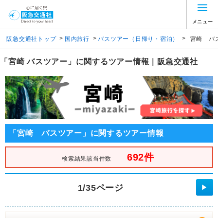
メニュー
>
>
>
阪急交通社トップ
国内旅行
バスツアー（日帰り・宿泊）
宮崎 バ
「宮崎 バスツアー」に関するツアー情報｜阪急交通社
「宮崎 バスツアー」に関するツアー情報
692件
｜
検索結果該当件数
1/35ページ
▶