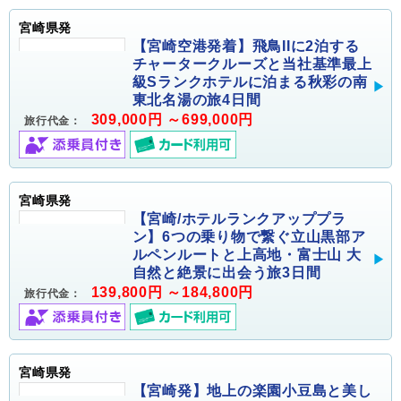
宮崎県発
【宮崎空港発着】飛鳥IIに2泊する
チャータークルーズと当社基準最上
級Sランクホテルに泊まる秋彩の南
東北名湯の旅4日間
309,000円 ～699,000円
旅行代金：
宮崎県発
【宮崎/ホテルランクアッププラ
ン】6つの乗り物で繋ぐ立山黒部ア
ルペンルートと上高地・富士山 大
自然と絶景に出会う旅3日間
139,800円 ～184,800円
旅行代金：
宮崎県発
【宮崎発】地上の楽園小豆島と美し