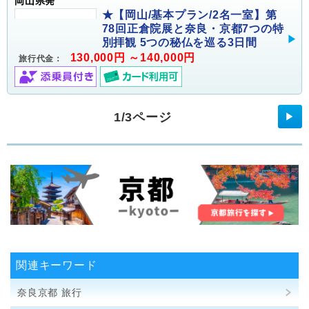
岡山県発
★【岡山/基本プラン/2名一室】第
78回正倉院展と奈良・京都7つの特
別拝観 5つの秘仏を巡る3日間
130,000円 ～140,000円
旅行代金：
1/3ページ
▶
関連キーワード
奈良京都 旅行