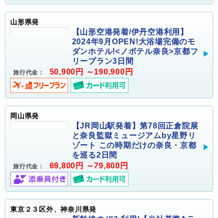
山形県発
【山形空港発着/伊丹空港利用】
2024年9月OPEN!大浴場完備のモ
ダンホテル!<ノボテル奈良>京都フ
リープラン3日間
50,900円 ～190,900円
旅行代金：
岡山県発
【JR岡山駅発着】第78回正倉院展
と奈良監獄ミュージアムby星野リ
ゾート この時期だけの奈良・京都
を巡る2日間
69,800円 ～79,800円
旅行代金：
東京２３区外、神奈川県発