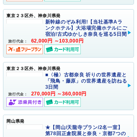
東京２３区外、神奈川県発
新幹線のぞみ利用!【当社基準Aラ
ンクホテル】大浴場完備ホテルにご
宿泊!古式ゆかしき奈良を巡る5日間
62,000円 ～103,000円
旅行代金：
東京２３区外、神奈川県発
■〈極〉古都奈良 祈りの世界遺産と
「飛鳥・藤原」の世界遺産を訪ねる
3日間
270,000円 ～360,000円
旅行代金：
岡山県発
★【岡山/天龍寺プラン/2名一室】
第78回正倉院展と奈良・京都7つの