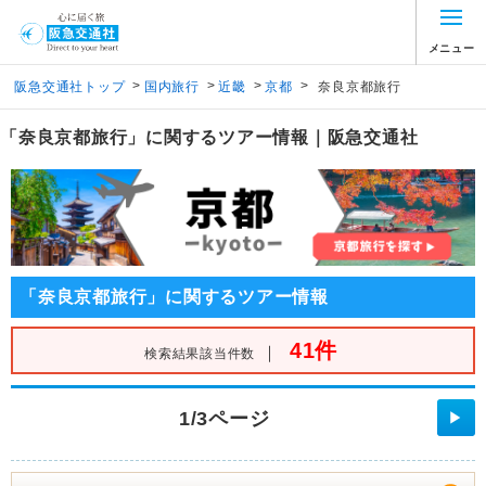
メニュー
>
>
>
>
阪急交通社トップ
国内旅行
近畿
京都
奈良京都旅行
「奈良京都旅行」に関するツアー情報｜阪急交通社
「奈良京都旅行」に関するツアー情報
41件
｜
検索結果該当件数
1/3ページ
▶