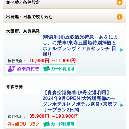
並べ替え条件設定
出発地・日程で絞り込む
大阪府、奈良県発
(特急利用)近鉄観光特急「あをによ
し」に乗車!東寺五重塔特別拝観と
ホテルグランヴィア京都ランチ 日
帰り
10,990円 ～11,990円
旅行代金：
青森県発
【青森空港発着/伊丹空港利用】
2024年9月OPEN!大浴場完備のモ
ダンホテル!<ノボテル奈良>京都フ
リープラン2日間
35,900円 ～193,900円
旅行代金：