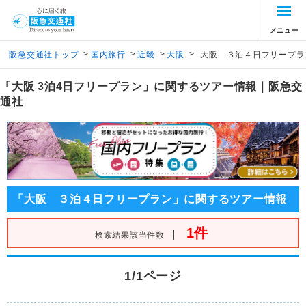
メニュー
>
>
>
>
阪急交通社トップ
国内旅行
近畿
大阪
大阪 ３泊４日フリープラ
「大阪 3泊4日フリープラン」に関するツアー情報｜阪急交
通社
「大阪 ３泊４日フリープラン」に関するツアー情報
1件
｜
検索結果該当件数
1/1ページ