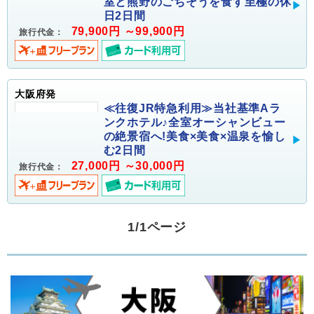
室と熊野のごちそうを食す至極の休
日2日間
79,900円 ～99,900円
旅行代金：
大阪府発
≪往復JR特急利用≫当社基準Aラ
ンクホテル♪全室オーシャンビュー
の絶景宿へ!美食×美食×温泉を愉し
む2日間
27,000円 ～30,000円
旅行代金：
1/1ページ