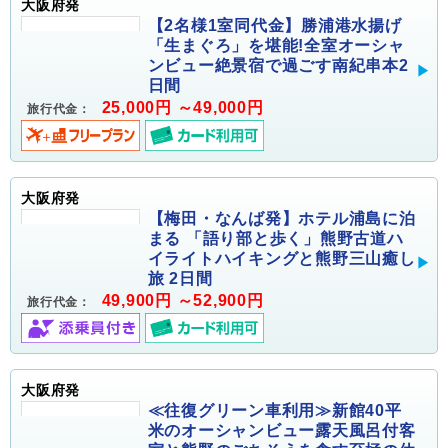
大阪府発
【2名様1室同代金】勝浦港水揚げ
「生まぐろ」を堪能!全室オーシャ
ンビュー絶景宿で過ごす南紀串本2
日間
25,000円 ～49,000円
旅行代金：
大阪府発
【梅田・なんば発】ホテル浦島に泊
まる 「語り部と歩く」熊野古道ハ
イライトハイキングと熊野三山癒し
旅 2日間
49,900円 ～52,900円
旅行代金：
大阪府発
≪往復グリーン車利用≫新館40平
米のオーシャンビュー露天風呂付客