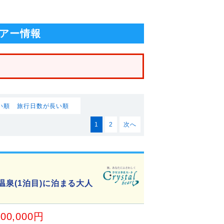
アー情報
い順
旅行日数が長い順
1
2
次へ
温泉(1泊目)に泊まる大人
00,000円