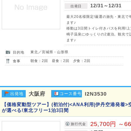
12/31～12/31
出発日
最大20名様限定!厳選の旅先・東北
ます♪
移動は3日間トイレ付きバスを利用!
鳴子温泉にゆっくりの2連泊。観光で
ます♪
東北／宮城県・山形県
目的地
朝食：2回 昼食：2回 夕食：2回
食事
大阪府
I2N3530
出発地
コース番号
【価格変動型ツアー】(初泊付)<ANA利用|伊丹空港発着
が選べる!東北フリー1泊3日間
25,700円 ～6
旅行代金