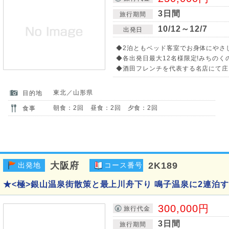
3日間
旅行期間
10/12～12/7
出発日
◆2泊ともベッド客室でお身体にやさし
◆各出発日最大12名様限定!みちのく
◆酒田フレンチを代表する名店にて庄
東北／山形県
目的地
朝食：2回 昼食：2回 夕食：2回
食事
大阪府
2K189
出発地
コース番号
★<極>銀山温泉街散策と最上川舟下り 鳴子温泉に2連泊す
300,000円
旅行代金
3日間
旅行期間