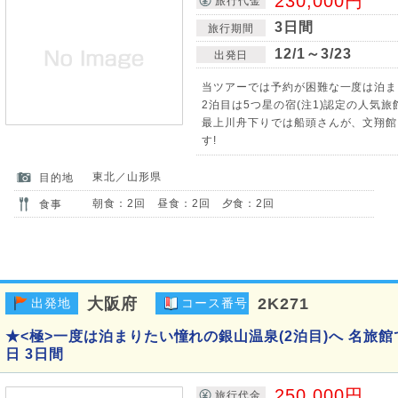
230,000円
旅行代金
3日間
旅行期間
12/1～3/23
出発日
当ツアーでは予約が困難な一度は泊ま
2泊目は5つ星の宿(注1)認定の人気
最上川舟下りでは船頭さんが、文翔館
す!
東北／山形県
目的地
朝食：2回 昼食：2回 夕食：2回
食事
大阪府
2K271
出発地
コース番号
★<極>一度は泊まりたい憧れの銀山温泉(2泊目)へ 名旅
日 3日間
250,000円
旅行代金