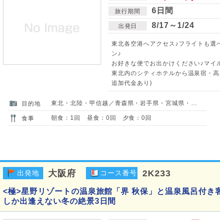
6日間
旅行期間
8/17～1/24
出発日
東北各空港へアクセス♪フライトも選
ン♪
お好きな便でお出かけください♪マイ
東北内のシティホテルから温泉宿・高
追加代金あり)
東北・北陸・甲信越／青森県・岩手県・宮城県・秋田県・山形県・福島県・新潟県
目的地
朝食：1回 昼食：0回 夕食：0回
食事
大阪府
2K233
出発地
コース番号
<極>星野リゾートの温泉旅館「界 秋保」と温泉風呂付き
しか出逢えない冬の絶景3日間