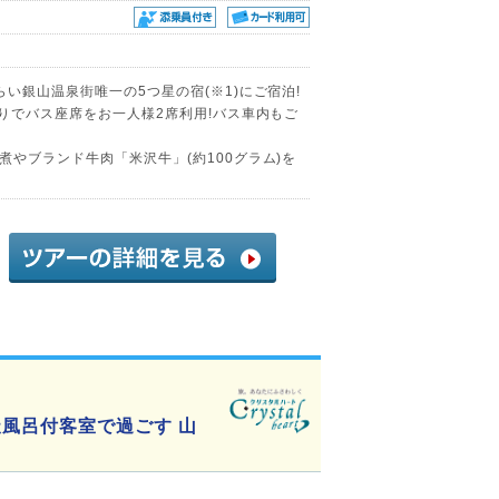
い銀山温泉街唯一の5つ星の宿(※1)にご宿泊!
りでバス座席をお一人様2席利用!バス車内もご
やブランド牛肉「米沢牛」(約100グラム)を
風呂付客室で過ごす 山