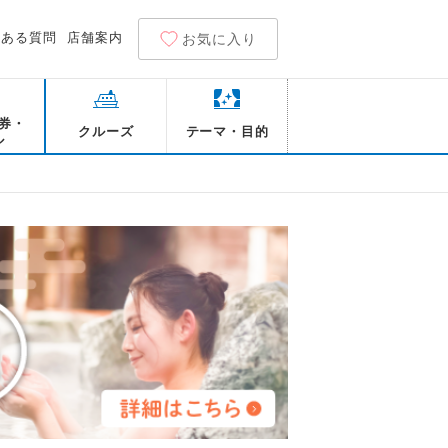
くある質問
店舗案内
お気に入り
券・
クルーズ
テーマ・目的
ル