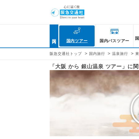
国内
国内ツアー
国内バスツアー
>
>
>
阪急交通社トップ
国内旅行
温泉旅行
「大阪 から 銀山温泉 ツアー」に