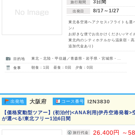
3日間
旅行期間
8/17～1/27
出発日
東北各空港へアクセス♪フライトも選
ン♪
お好きな便でお出かけください♪マイ
東北内のシティホテルから温泉宿・高
追加代金あり)
東北・北陸・甲信越／青森県・岩手県・宮城県・秋田県・山形県・福島県・新潟県
目的地
朝食：1回 昼食：0回 夕食：0回
食事
大阪府
I2N3830
出発地
コース番号
【価格変動型ツアー】(初泊付)<ANA利用|伊丹空港発着
が選べる!東北フリー1泊6日間
26,400円 ～5
旅行代金