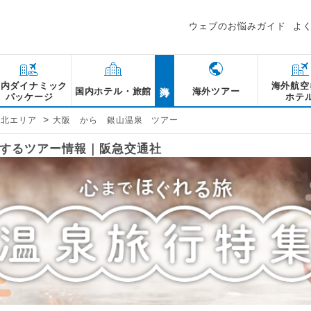
ウェブのお悩みガイド
よ
海外
国内ダイナミック
海外航空
国内ホテル・旅館
海外ツアー
パッケージ
ホテ
>
東北エリア
大阪 から 銀山温泉 ツアー
関するツアー情報｜阪急交通社