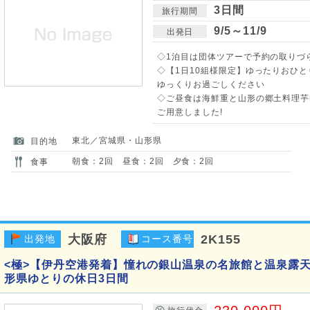
3日間
旅行期間
9/5～11/9
出発日
◇1泊目は団体ツアーで予約の取りづら
◇【1日10組様限定】ゆったりおひと
ゆっくりお過ごしください
◇ご昼食は海鮮重と山形の郷土料理芋煮
ご用意しました!
東北／宮城県・山形県
目的地
朝食：2回 昼食：2回 夕食：2回
食事
大阪府
2K155
出発地
コース番号
<極>【伊丹空港発着】憧れの銀山温泉の名旅館と温泉露天
形県ゆとりの休日3日間