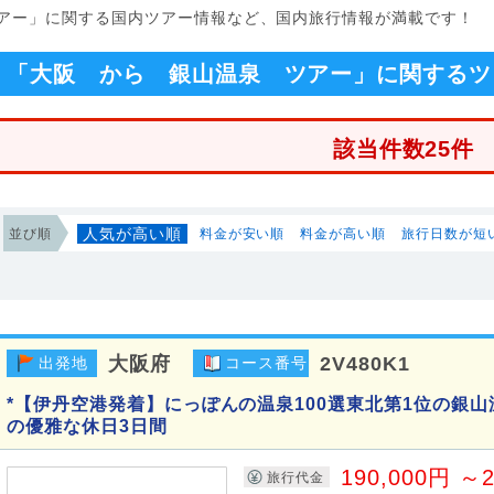
ツアー」に関する国内ツアー情報など、国内旅行情報が満載です！
「大阪 から 銀山温泉 ツアー」に関するツ
該当件数25件
人気が高い順
並び順
料金が安い順
料金が高い順
旅行日数が短
大阪府
2V480K1
出発地
コース番号
*【伊丹空港発着】にっぽんの温泉100選東北第1位の銀山
の優雅な休日3日間
190,000円 ～2
旅行代金