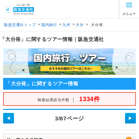
メニュー
>
>
>
>
阪急交通社トップ
国内旅行
九州
大分
大分発
「大分発」に関するツアー情報｜阪急交通社
「大分発」に関するツアー情報
1334件
｜
検索結果該当件数
3/67ページ
◀
▶