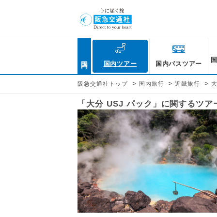
国内
国内ツアー
国内バスツアー
>
>
>
阪急交通社トップ
国内旅行
近畿旅行
「大分 USJ パック」に関するツ