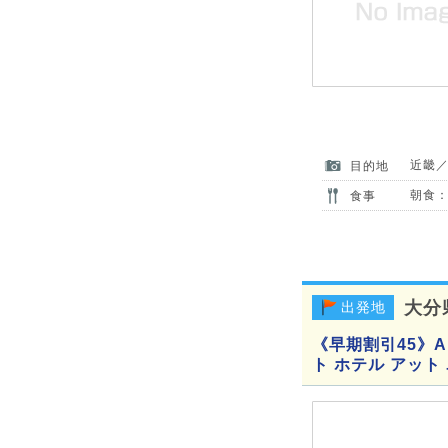
近畿
目的地
朝食：
食事
大分
出発地
《早期割引45》A
ト ホテル アッ