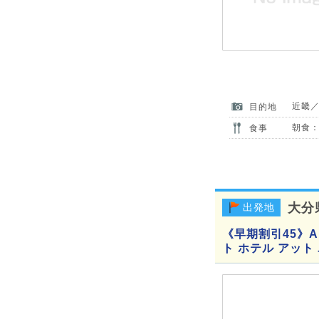
近畿
目的地
朝食：
食事
大分
出発地
《早期割引45》A
ト ホテル アッ