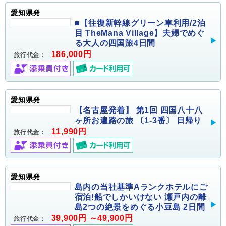
愛知県発
■【往復新幹線グリーン車利用/2泊
目 TheMana Village】夫婦でめぐ
る大人の四国旅4日間
186,000円
旅行代金：
愛知県発
【名古屋発着】 第1回 四国八十八
ヶ所お遍路の旅 〔1-3番〕 日帰り
11,990円
旅行代金：
愛知県発
島内の当社基準Aランクホテルにご
宿泊!船でしかいけない 瀬戸内の離
島2つの絶景をめぐる小豆島 2日間
39,900円 ～49,900円
旅行代金：