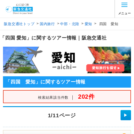
メニュー
>
>
>
>
阪急交通社トップ
国内旅行
中部・北陸
愛知
四国 愛知
「四国 愛知」に関するツアー情報｜阪急交通社
「四国 愛知」に関するツアー情報
202件
｜
検索結果該当件数
1/11ページ
▶