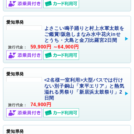
愛知県発
よさこい鳴子踊りと村上水軍太鼓を
ご鑑賞!阪急しまなみ水中花火inせ
とうち・大島と金刀比羅宮2日間
59,900円 ～64,900円
旅行代金：
愛知県発
<2名様一室利用>大型バスでは行け
ない別子銅山「東平エリア」と熱気
溢れる男祭り「新居浜太鼓祭り」2
日間
74,900円
旅行代金：
愛知県発