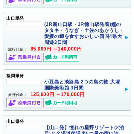
山口県発
(JR新山口駅・JR徳山駅発着)鰹の
タタキ・うなぎ・土佐のあかうし・
愛媛の鯛を食すおいしい四国4県大
周遊3日間
85,000円 ～140,000円
旅行代金：
福岡県発
小豆島と淡路島 2つの島の旅 大塚
国際美術館 3日間
125,000円 ～170,000円
旅行代金：
山口県発
【山口発】憧れの星野リゾート(2泊
目)と名湯道後温泉5つ星の宿(1泊