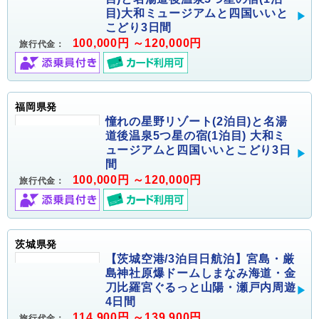
目)大和ミュージアムと四国いいと
こどり3日間
100,000円 ～120,000円
旅行代金：
福岡県発
憧れの星野リゾート(2泊目)と名湯
道後温泉5つ星の宿(1泊目) 大和ミ
ュージアムと四国いいとこどり3日
間
100,000円 ～120,000円
旅行代金：
茨城県発
【茨城空港/3泊目日航泊】宮島・厳
島神社原爆ドームしまなみ海道・金
刀比羅宮ぐるっと山陽・瀬戸内周遊
4日間
114,900円 ～139,900円
旅行代金：