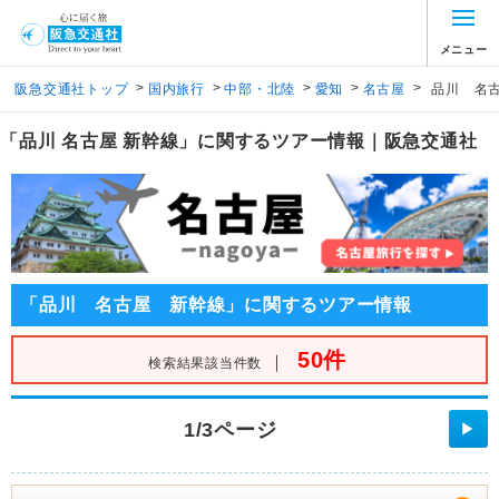
メニュー
>
>
>
>
>
阪急交通社トップ
国内旅行
中部・北陸
愛知
名古屋
品川 名
「品川 名古屋 新幹線」に関するツアー情報｜阪急交通社
「品川 名古屋 新幹線」に関するツアー情報
50件
｜
検索結果該当件数
1/3ページ
▶