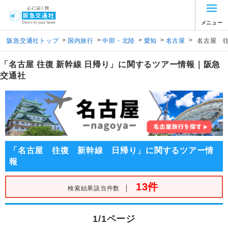
メニュー
>
>
>
>
>
阪急交通社トップ
国内旅行
中部・北陸
愛知
名古屋
名古屋 
「名古屋 往復 新幹線 日帰り」に関するツアー情報｜阪急
交通社
「名古屋 往復 新幹線 日帰り」に関するツアー情
報
13件
｜
検索結果該当件数
1/1ページ