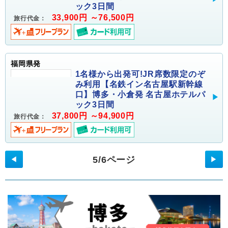
ック3日間
33,900円 ～76,500円
旅行代金：
福岡県発
1名様から出発可!JR席数限定のぞ
み利用【名鉄イン名古屋駅新幹線
口】博多・小倉発 名古屋ホテルパ
ック3日間
37,800円 ～94,900円
旅行代金：
5/6ページ
◀
▶