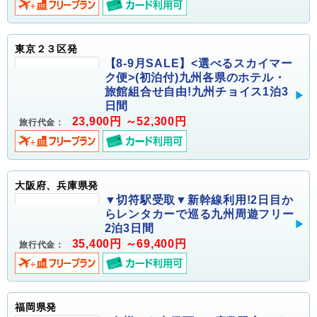
東京２３区発
【8-9月SALE】<選べるスカイマー
ク便>(初泊付)九州各県のホテル・
旅館組合せ自由!九州チョイス1泊3
日間
23,900円 ～52,300円
旅行代金：
大阪府、兵庫県発
▼切符駅受取▼新幹線利用!2日目か
らレンタカーで巡る九州周遊フリー
2泊3日間
35,400円 ～69,400円
旅行代金：
福岡県発