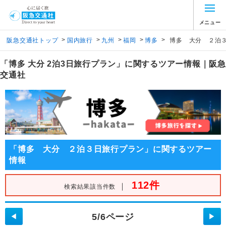
メニュー
>
>
>
>
>
阪急交通社トップ
国内旅行
九州
福岡
博多
博多 大分 ２泊
「博多 大分 2泊3日旅行プラン」に関するツアー情報｜阪急
交通社
「博多 大分 ２泊３日旅行プラン」に関するツアー
情報
112件
｜
検索結果該当件数
5/6ページ
◀
▶