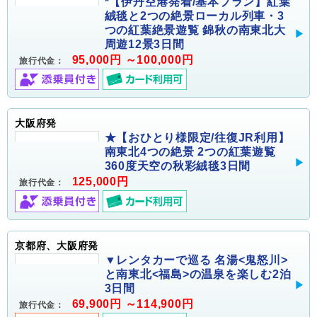
*【伊丹空港発着/基本プラン】紅葉
絨毯と2つの絶景ローカル列車・3
つの紅葉絶景遊覧 錦秋の南東北大
周遊12景3日間
95,000円 ～100,000円
旅行代金：
大阪府発
★【おひとり様限定/往復JR利用】
南東北4つの絶景 2つの紅葉遊覧
360度天空の秋彩絨毯3日間
125,000円
旅行代金：
京都府、大阪府発
▼レンタカーで巡る 名湯<鬼怒川>
と南東北<福島>の温泉を楽しむ2泊
3日間
69,900円 ～114,900円
旅行代金：