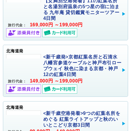
【女満別空港発着】11の紅葉名所
と名湯別府温泉の5つ星の宿に泊ま
る 九年庵 貸切鑑賞モニターツアー
4日間
169,000円 ～199,000円
旅行代金：
北海道発
<新千歳発>京都紅葉名所と石清水
八幡宮参道ケーブルと神戸布引ロー
プウェイ 秋色に染まる京都・神戸
12の紅葉4日間
149,000円 ～199,000円
旅行代金：
北海道発
<新千歳空港発着>9つの紅葉名所を
めぐる 紅葉ライトアップと秋のい
いとこどり京都3日間