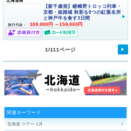
北海道発
【新千歳発】嵯峨野トロッコ列車・
京都・姫路城 秋彩る8つの紅葉名所
と神戸牛を食す3日間
109,000円 ～159,000円
旅行代金：
1/111ページ
▶
関連キーワード
北海道 ツアー 1月