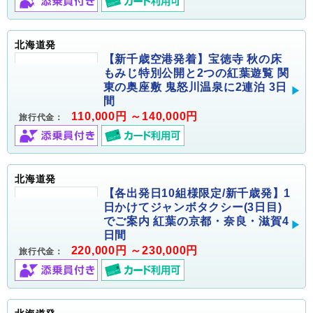
北海道発
【新千歳空港発着】宝徳寺 秋の床
もみじ特別公開と2つの紅葉遊覧 関
東の奥座敷 鬼怒川温泉に2連泊 3日
間
110,000円 ～140,000円
旅行代金：
北海道発
【各出発日10組様限定/新千歳発】1
日かけてジャンボタクシー(3日目)
でご案内 紅葉の京都・奈良・滋賀4
日間
220,000円 ～230,000円
旅行代金：