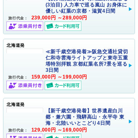
(3泊目) 人力車で巡る嵐山 お身体に
優しい紅葉の京都・滋賀4日間
239,000円 ～289,000円
旅行代金：
北海道発
≪新千歳空港発着≫阪急交通社貸切
仁和寺雲海ライトアップと東寺五重
塔特別拝観 京都紅葉名所7景を巡る
3日間
159,000円 ～199,000円
旅行代金：
北海道発
【新千歳空港発着】世界遺産白川
郷・兼六園・飛騨高山・永平寺 東
海・北陸いいとこどり4日間
129,000円 ～169,000円
旅行代金：