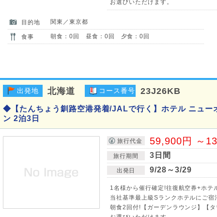
お選びいただけます。
関東／東京都
目的地
朝食：0回 昼食：0回 夕食：0回
食事
北海道
23J26KB
出発地
コース番号
◆【たんちょう釧路空港発着/JALで行く】ホテル ニュー
ン 2泊3日
59,900円 ～1
旅行代金
3日間
旅行期間
9/28～3/29
出発日
1名様から催行確定!往復航空券+ホテ
当社基準最上級Sランクホテルにご宿
朝食2回付!【ガーデンラウンジ】【タ
お選びいただけます。