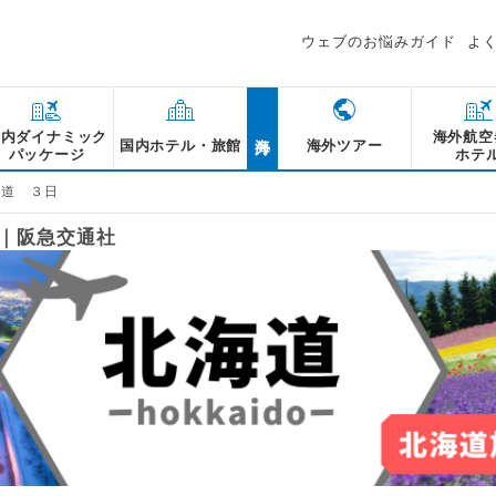
ウェブのお悩みガイド
よ
海外
国内ダイナミック
海外航空
国内ホテル・旅館
海外ツアー
パッケージ
ホテ
海道 ３日
報｜阪急交通社