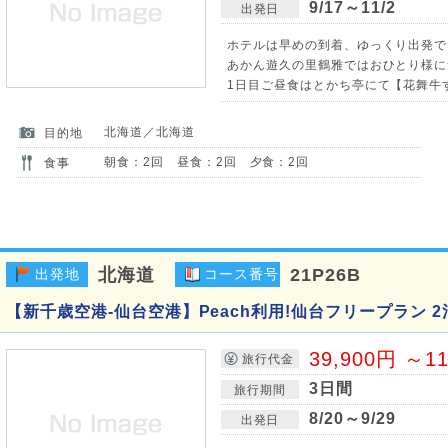
9/17～11/2
出発日
ホテルは早めの到着、ゆっくり出発で
あかん遊久の里鶴雅ではおひとり様につ
1日目ご昼食はとかち亭にて【花舞牛
北海道／北海道
目的地
朝食：2回 昼食：2回 夕食：2回
食事
北海道
21P26B
出発地
コース番号
【新千歳空港-仙台空港】Peach利用!仙台フリープラン 2
39,900円 ～1
旅行代金
3日間
旅行期間
8/20～9/29
出発日