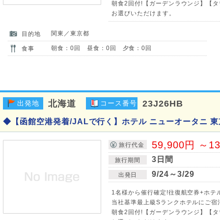
朝食2回付!【ガーデンラウンジ】【タ
お選びいただけます。
関東／東京都
目的地
朝食：0回 昼食：0回 夕食：0回
食事
北海道
23J26HB
出発地
コース番号
◆【函館空港発着/JALで行く】ホテル ニューオータニ 東
59,900円 ～1
旅行代金
3日間
旅行期間
9/24～3/29
出発日
1名様から催行確定!往復航空券+ホテ
当社基準最上級Sランクホテルにご宿
朝食2回付!【ガーデンラウンジ】【タ