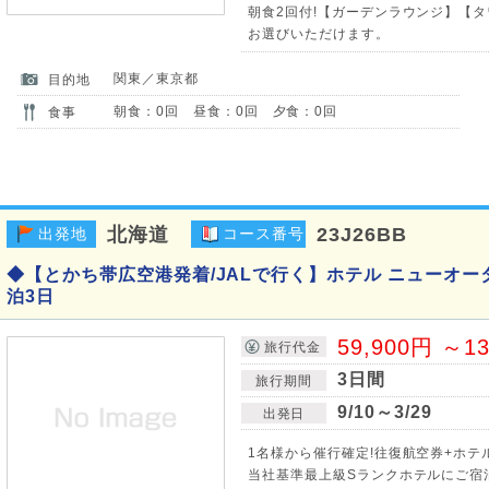
朝食2回付!【ガーデンラウンジ】【タ
お選びいただけます。
関東／東京都
目的地
朝食：0回 昼食：0回 夕食：0回
食事
北海道
23J26BB
出発地
コース番号
◆【とかち帯広空港発着/JALで行く】ホテル ニューオータ
泊3日
59,900円 ～1
旅行代金
3日間
旅行期間
9/10～3/29
出発日
1名様から催行確定!往復航空券+ホテ
当社基準最上級Sランクホテルにご宿