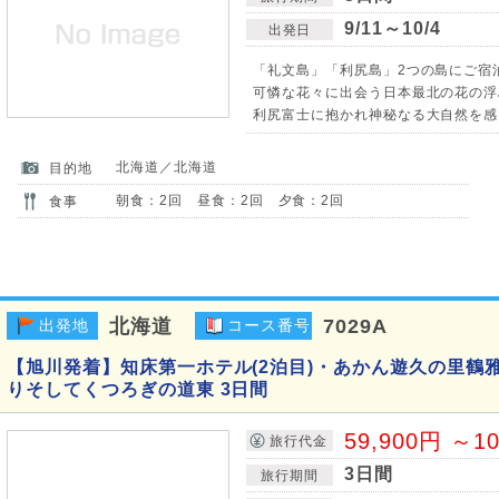
9/11～10/4
出発日
「礼文島」「利尻島」2つの島にご宿
可憐な花々に出会う日本最北の花の浮
利尻富士に抱かれ神秘なる大自然を感
北海道／北海道
目的地
朝食：2回 昼食：2回 夕食：2回
食事
北海道
7029A
出発地
コース番号
【旭川発着】知床第一ホテル(2泊目)・あかん遊久の里鶴雅
りそしてくつろぎの道東 3日間
59,900円 ～1
旅行代金
3日間
旅行期間