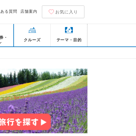
くある質問
店舗案内
お気に入り
券・
クルーズ
テーマ・目的
ル