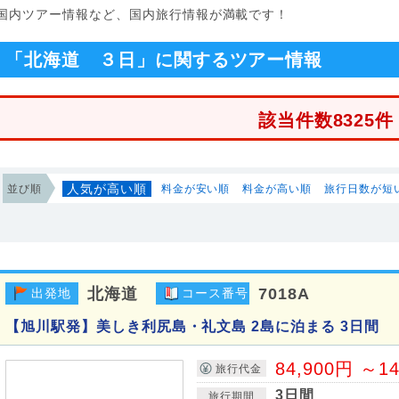
る国内ツアー情報など、国内旅行情報が満載です！
「北海道 ３日」に関するツアー情報
該当件数8325件
人気が高い順
並び順
料金が安い順
料金が高い順
旅行日数が短
北海道
7018A
出発地
コース番号
【旭川駅発】美しき利尻島・礼文島 2島に泊まる 3日間
84,900円 ～1
旅行代金
3日間
旅行期間