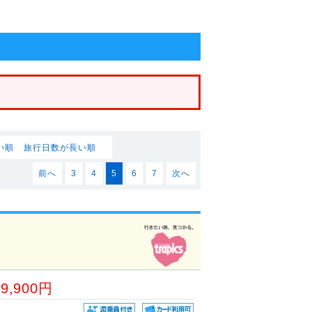
い順
旅行日数が長い順
前へ
3
4
5
6
7
次へ
49,900円