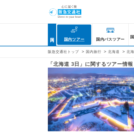
国内
国内ツアー
国内バスツアー
>
>
>
阪急交通社トップ
国内旅行
北海道
北
「北海道 3日」に関するツアー情