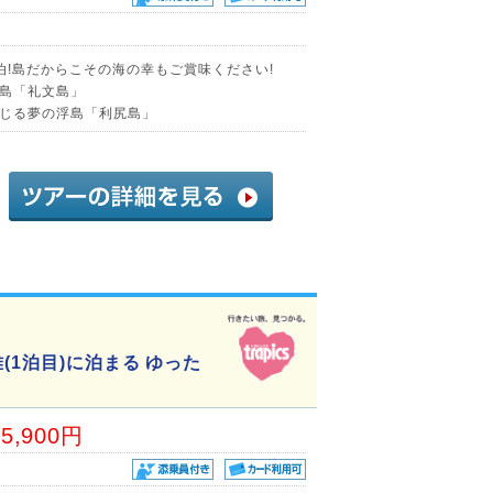
泊!島だからこその海の幸もご賞味ください!
島「礼文島」
じる夢の浮島「利尻島」
(1泊目)に泊まる ゆった
05,900円