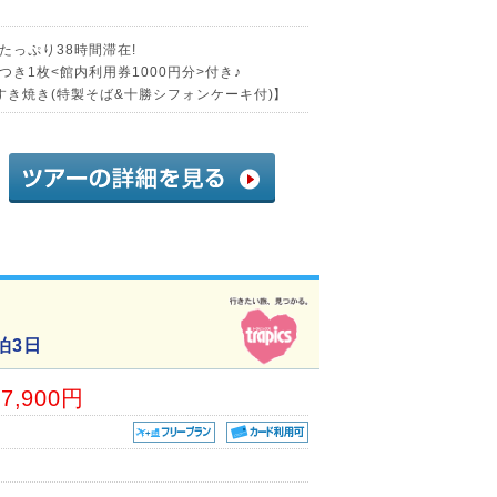
たっぷり38時間滞在!
き1枚<館内利用券1000円分>付き♪
すき焼き(特製そば&十勝シフォンケーキ付)】
泊3日
17,900円