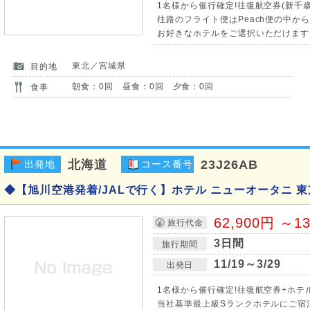
1名様から催行確定!往復航空券(新千
往路のフライト便はPeach便の中か
お好きなホテルをご選択いただけます♪
東北／宮城県
目的地
朝食：0回 昼食：0回 夕食：0回
食事
北海道
23J26AB
出発地
コース番号
◆【旭川空港発着/JALで行く】ホテル ニューオータニ 東
62,900円 ～1
旅行代金
3日間
旅行期間
11/19～3/29
出発日
1名様から催行確定!往復航空券+ホテ
当社基準最上級Sランクホテルにご宿