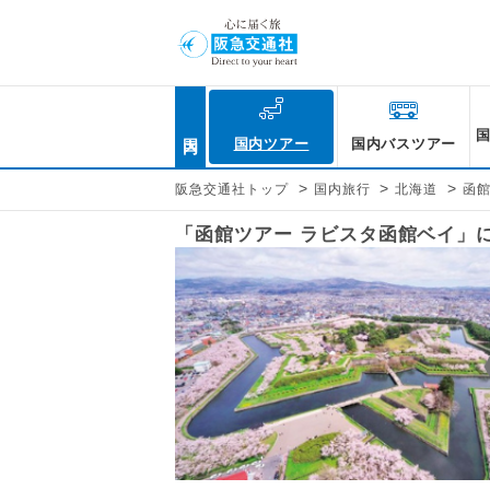
国内
国内ツアー
国内バスツアー
>
>
>
阪急交通社トップ
国内旅行
北海道
函
「函館ツアー ラビスタ函館ベイ」