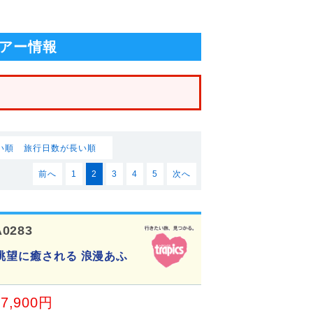
！
アー情報
い順
旅行日数が長い順
前へ
1
2
3
4
5
次へ
0283
・眺望に癒される 浪漫あふ
47,900円