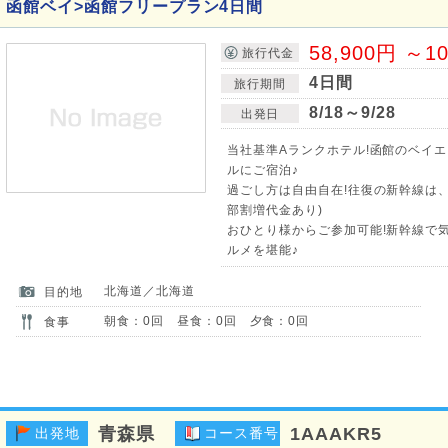
函館ベイ>函館フリープラン4日間
58,900円 ～1
旅行代金
4日間
旅行期間
8/18～9/28
出発日
当社基準Aランクホテル!函館のベイ
ルにご宿泊♪
過ごし方は自由自在!往復の新幹線は
部割増代金あり)
おひとり様からご参加可能!新幹線で
ルメを堪能♪
北海道／北海道
目的地
朝食：0回 昼食：0回 夕食：0回
食事
青森県
1AAAKR5
出発地
コース番号