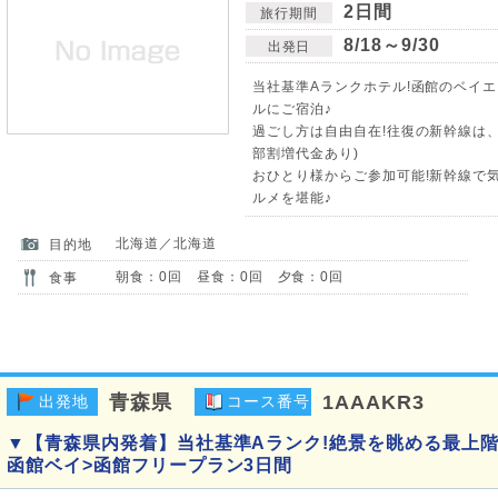
2日間
旅行期間
8/18～9/30
出発日
当社基準Aランクホテル!函館のベイ
ルにご宿泊♪
過ごし方は自由自在!往復の新幹線は
部割増代金あり)
おひとり様からご参加可能!新幹線で
ルメを堪能♪
北海道／北海道
目的地
朝食：0回 昼食：0回 夕食：0回
食事
青森県
1AAAKR3
出発地
コース番号
▼【青森県内発着】当社基準Aランク!絶景を眺める最上階
函館ベイ>函館フリープラン3日間