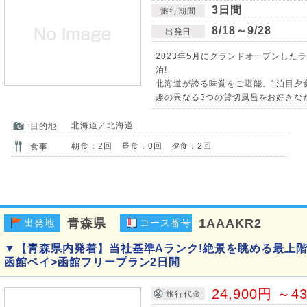
3日間
旅行期間
8/18～9/28
出発日
2023年5月にグランドオープンし
泊!
北海道が誇る味覚をご堪能。1泊目夕
趣の異なる3つの貸切風呂をお好きな
北海道／北海道
目的地
朝食：2回 昼食：0回 夕食：2回
食事
青森県
1AAAKR2
出発地
コース番号
▼【青森県内発着】当社基準Aランク!絶景を眺める最上階
函館ベイ>函館フリープラン2日間
24,900円 ～4
旅行代金