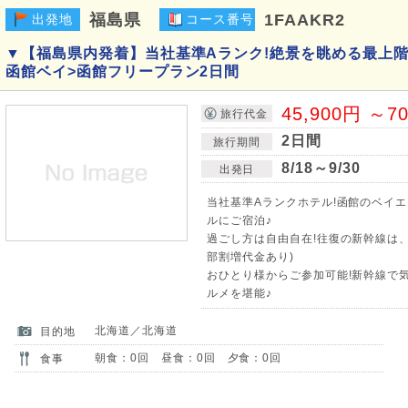
福島県
1FAAKR2
出発地
コース番号
▼【福島県内発着】当社基準Aランク!絶景を眺める最上階
函館ベイ>函館フリープラン2日間
45,900円 ～7
旅行代金
2日間
旅行期間
8/18～9/30
出発日
当社基準Aランクホテル!函館のベイ
ルにご宿泊♪
過ごし方は自由自在!往復の新幹線は
部割増代金あり)
おひとり様からご参加可能!新幹線で
ルメを堪能♪
北海道／北海道
目的地
朝食：0回 昼食：0回 夕食：0回
食事