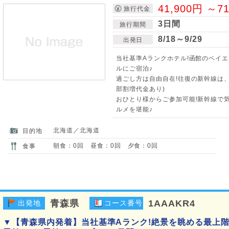
41,900円 ～7
旅行代金
3日間
旅行期間
8/18～9/29
出発日
当社基準Aランクホテル!函館のベイ
ルにご宿泊♪
過ごし方は自由自在!往復の新幹線は
部割増代金あり)
おひとり様からご参加可能!新幹線で
ルメを堪能♪
北海道／北海道
目的地
朝食：0回 昼食：0回 夕食：0回
食事
青森県
1AAAKR4
出発地
コース番号
▼【青森県内発着】当社基準Aランク!絶景を眺める最上階