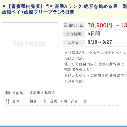
▼【青森県内発着】当社基準Aランク!絶景を眺める最上階
函館ベイ>函館フリープラン5日間
78,900円 ～1
旅行代金
5日間
旅行期間
8/18～9/27
出発日
当社基準Aランクホテル!函館のベイ
ルにご宿泊♪
過ごし方は自由自在!往復の新幹線は
部割増代金あり)
おひとり様からご参加可能!新幹線で
ルメを堪能♪
北海道／北海道
目的地
朝食：0回 昼食：0回 夕食：0回
食事