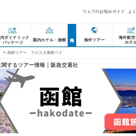
ウェブのお悩みガイド
よ
海外
国内ダイナミック
海外航空
国内ホテル・旅館
海外ツアー
パッケージ
ホテ
>
館
函館ツアー ラビスタ函館ベイ
に関するツアー情報｜阪急交通社