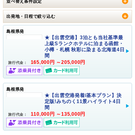
並べ替え条件設定
出発地・日程で絞り込む
島根県発
★【出雲空港】3泊とも当社基準最
上級Sランクホテルに泊まる函館・
小樽・札幌 秋彩に染まる北海道4日
間
165,000円 ～205,000円
旅行代金：
島根県発
★【出雲空港発着/基本プラン】決
定版!みちのく11景ハイライト4日
間
110,000円 ～135,000円
旅行代金：