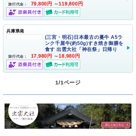
79,800円 ～119,800円
旅行代金：
兵庫県発
(三宮・明石)日本最古の蔓牛 A5ラ
ンク千屋牛(約50g)すき焼き御膳を
食す 出雲大社「神在祭」日帰り
17,980円 ～18,980円
旅行代金：
1/1ページ