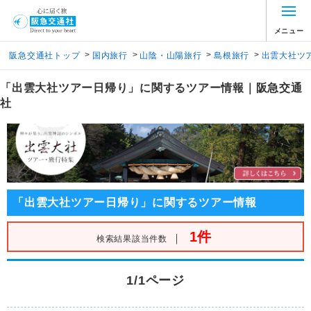
メニュー
>
>
>
>
阪急交通社トップ
国内旅行
山陰・山陽旅行
島根旅行
出雲大社ツ
「出雲大社ツアー日帰り」に関するツアー情報｜阪急交通
社
「出雲大社ツアー日帰り」に関するツアー情報
1件
｜
検索結果該当件数
1/1ページ