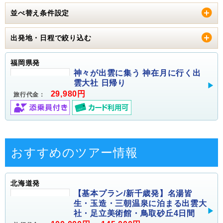
並べ替え条件設定
出発地・日程で絞り込む
福岡県発
神々が出雲に集う 神在月に行く出
雲大社 日帰り
29,980円
旅行代金：
おすすめのツアー情報
北海道発
【基本プラン/新千歳発】名湯皆
生・玉造・三朝温泉に泊まる出雲大
社・足立美術館・鳥取砂丘4日間