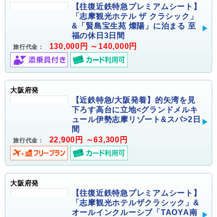
【往復近鉄特急プレミアムシート】
「志摩観光ホテル ザ クラシック」
&「賢島宝生苑 燦陽」に泊まる 至
福の休日3日間
130,000円 ～140,000円
旅行代金：
大阪府発
【近鉄特急/大阪発着】的矢湾を見
下ろす高台に立地<グランドメルキ
ュール伊勢志摩リゾート&スパ>2日
間
22,900円 ～63,300円
旅行代金：
大阪府発
【往復近鉄特急プレミアムシート】
「志摩観光ホテルザクラシック」&
オールインクルーシブ「TAOYA南