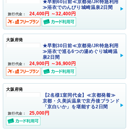
★早割60日前≪京都発/JR特急利用
≫浴衣でのんびり城崎温泉2日間
24,400円 ～32,400円
旅行代金：
大阪府発
★早割30日前≪京都発/JR特急利用
≫浴衣で巡る6つの湯めぐり城崎温
泉2日間
24,900円 ～36,900円
旅行代金：
大阪府発
【2名様1室同代金】≪京都発着≫
京都・久美浜温泉で京丹後ブランド
「京白いか」を堪能する2日間
25,000円
旅行代金：