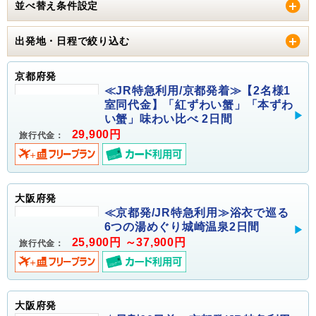
並べ替え条件設定
出発地・日程で絞り込む
京都府発
≪JR特急利用/京都発着≫【2名様1
室同代金】「紅ずわい蟹」「本ずわ
い蟹」味わい比べ 2日間
29,900円
旅行代金：
大阪府発
≪京都発/JR特急利用≫浴衣で巡る
6つの湯めぐり城崎温泉2日間
25,900円 ～37,900円
旅行代金：
大阪府発