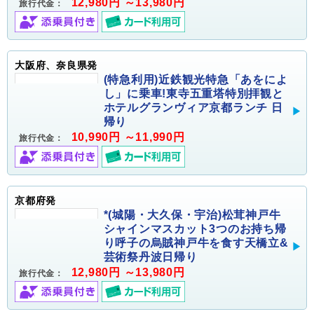
12,980円 ～13,980円
旅行代金：
大阪府、奈良県発
(特急利用)近鉄観光特急「あをによ
し」に乗車!東寺五重塔特別拝観と
ホテルグランヴィア京都ランチ 日
帰り
10,990円 ～11,990円
旅行代金：
京都府発
*(城陽・大久保・宇治)松茸神戸牛
シャインマスカット3つのお持ち帰
り呼子の烏賊神戸牛を食す天橋立&
芸術祭丹波日帰り
12,980円 ～13,980円
旅行代金：