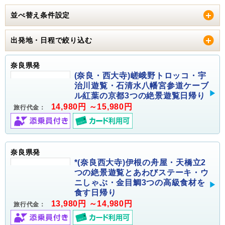
並べ替え条件設定
出発地・日程で絞り込む
奈良県発
(奈良・西大寺)嵯峨野トロッコ・宇
治川遊覧・石清水八幡宮参道ケーブ
ル紅葉の京都3つの絶景遊覧日帰り
14,980円 ～15,980円
旅行代金：
奈良県発
*(奈良西大寺)伊根の舟屋・天橋立2
つの絶景遊覧とあわびステーキ・ウ
ニしゃぶ・金目鯛3つの高級食材を
食す日帰り
13,980円 ～14,980円
旅行代金：