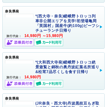
奈良県発
*(西大寺・奈良)嵯峨野トロッコ列
車非公開エリアを見学!初登場亀岡
「英国村」国産牛(約100g)ビーフシ
チューランチ日帰り
14,980円 ～15,980円
旅行代金：
奈良県発
*(大和西大寺発)嵯峨野トロッコ絶
景遊覧と錦秋の奥丹波紅葉名所巡り
&松茸7品尽くしを食す日帰り
14,980円
旅行代金：
奈良県発
(JR奈良・西大寺)丹波黒枝豆もぎ取