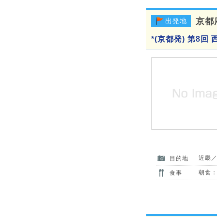
京都
出発地
*(京都発) 第8
近畿
目的地
朝食：
食事