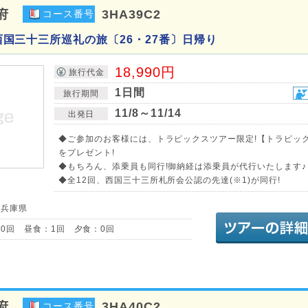
府
3HA39C2
コース番号
回 西国三十三所巡礼の旅〔26・27番〕日帰り
18,990円
旅行代金
1日間
旅行期間
11/8～11/14
出発日
◆ご参加のお客様には、トラピックスツアー限定!【トラピッ
をプレゼント!
◆もちろん、添乗員も同行!御納経は添乗員が代行いたします♪
◆全12回、西国三十三所札所会公認の先達(※1)が同行!
／兵庫県
0回 昼食：1回 夕食：0回
府
3HA40C2
コース番号