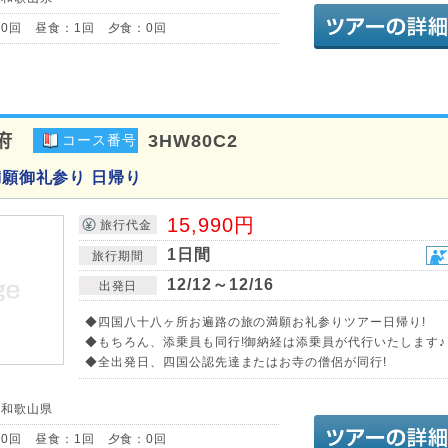
0回 昼食：1回 夕食：0回
府
3HW80C2
コース番号
満願御礼参り 日帰り
15,990円
旅行代金
1日間
旅行期間
12/12～12/16
出発日
◆四国八十八ヶ所お遍路の旅の満願お礼参りツアー日帰り!
◆もちろん、添乗員も同行!御納経は添乗員が代行いたします♪
◆全出発日、四国公認先達またはお寺の僧侶が同行!
／和歌山県
0回 昼食：1回 夕食：0回