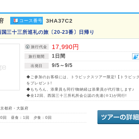
府
3HA37C2
コース番号
回 西国三十三所巡礼の旅〔20-23番〕日帰り
17,990円
旅行代金
1日間
旅行期間
9/5～9/5
出発日
◆ご参加のお客様には、トラピックスツアー限定!【トラピッ
をプレゼント!
◆もちろん、添乗員も同行!御納経は添乗員が代行致します♪
◆全12回、西国三十三所札所会公認の先達(※1)が同行!
／京都府・大阪府
0回 昼食：1回 夕食：0回