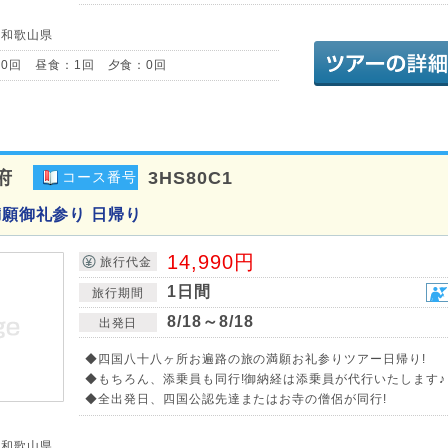
／和歌山県
0回 昼食：1回 夕食：0回
府
3HS80C1
コース番号
満願御礼参り 日帰り
14,990円
旅行代金
1日間
旅行期間
8/18～8/18
出発日
◆四国八十八ヶ所お遍路の旅の満願お礼参りツアー日帰り!
◆もちろん、添乗員も同行!御納経は添乗員が代行いたします♪
◆全出発日、四国公認先達またはお寺の僧侶が同行!
／和歌山県