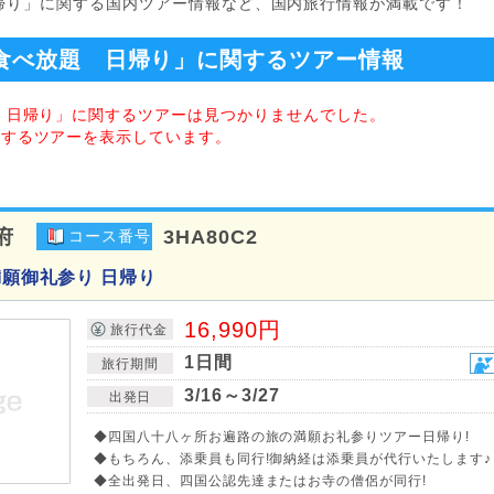
日帰り」に関する国内ツアー情報など、国内旅行情報が満載です！
食べ放題 日帰り」に関するツアー情報
題 日帰り」に関するツアーは見つかりませんでした。
関するツアーを表示しています。
府
3HA80C2
コース番号
満願御礼参り 日帰り
16,990円
旅行代金
1日間
旅行期間
3/16～3/27
出発日
◆四国八十八ヶ所お遍路の旅の満願お礼参りツアー日帰り!
◆もちろん、添乗員も同行!御納経は添乗員が代行いたします♪
◆全出発日、四国公認先達またはお寺の僧侶が同行!