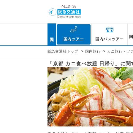
国内
国内ツアー
国内バスツアー
>
>
阪急交通社トップ
国内旅行
カニ旅行・ツ
「京都 カニ食べ放題 日帰り」に