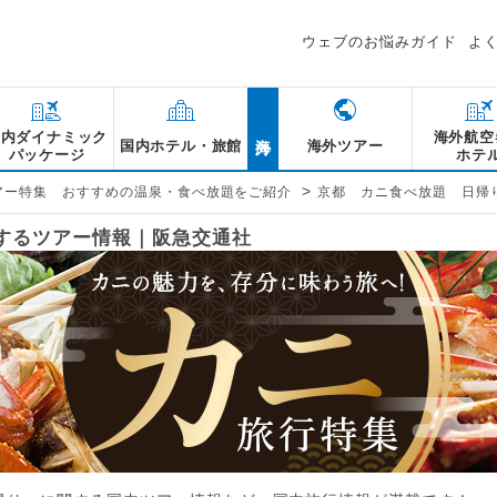
ウェブのお悩みガイド
よ
海外
国内ダイナミック
海外航空
国内ホテル・旅館
海外ツアー
パッケージ
ホテ
>
アー特集 おすすめの温泉・食べ放題をご紹介
京都 カニ食べ放題 日帰
関するツアー情報｜阪急交通社