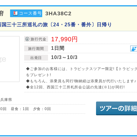
府
3HA38C2
コース番号
回 西国三十三所巡礼の旅〔24・25番・番外〕日帰り
17,990円
旅行代金
1日間
旅行期間
10/3～10/3
出発日
◆ご参加のお客様には、トラピックスツアー限定!【トラピッ
をプレゼント!
◆もちろん、添乗員も同行!御納経は添乗員が代行いたします♪
◆全12回、西国三十三所札所会公認の先達(※1)が同行!
／兵庫県
0回 昼食：1回 夕食：0回