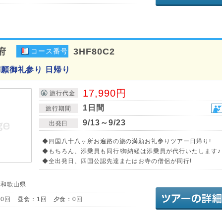
府
3HF80C2
コース番号
満願御礼参り 日帰り
17,990円
旅行代金
1日間
旅行期間
9/13～9/23
出発日
◆四国八十八ヶ所お遍路の旅の満願お礼参りツアー日帰り!
◆もちろん、添乗員も同行!御納経は添乗員が代行いたします♪
◆全出発日、四国公認先達またはお寺の僧侶が同行!
／和歌山県
0回 昼食：1回 夕食：0回