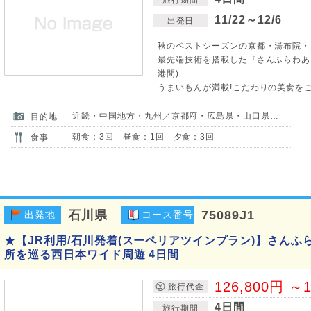
11/22～12/6
出発日
秋のベストシーズンの京都・湯布院・
最先端技術を搭載した『さんふらわあ』
港間)
うまいもんが満載!こだわりの美食をご
近畿・中国地方・九州／京都府・広島県・山口県・大分県
目的地
朝食：3回 昼食：1回 夕食：3回
食事
石川県
75089J1
出発地
コース番号
★【JR利用/石川発着(スーペリアツインプラン)】さんふ
所を巡る西日本ワイド周遊 4日間
126,800円 ～1
旅行代金
4日間
旅行期間