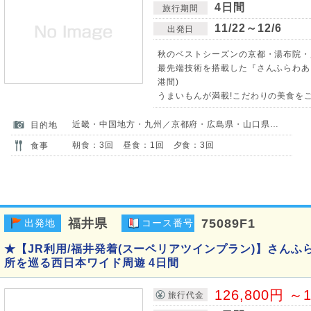
4日間
旅行期間
11/22～12/6
出発日
秋のベストシーズンの京都・湯布院・
最先端技術を搭載した『さんふらわあ』
港間)
うまいもんが満載!こだわりの美食をご
近畿・中国地方・九州／京都府・広島県・山口県・大分県
目的地
朝食：3回 昼食：1回 夕食：3回
食事
福井県
75089F1
出発地
コース番号
★【JR利用/福井発着(スーペリアツインプラン)】さんふ
所を巡る西日本ワイド周遊 4日間
126,800円 ～1
旅行代金