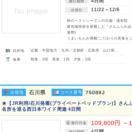
4日間
旅行期間
11/22～12/6
出発日
秋のベストシーズンの京都・湯布院・
最先端技術を搭載した『さんふらわあ』
港間)
うまいもんが満載!こだわりの美食をご
近畿・中国地方・九州／京都府・広島県・山口県・大分県
目的地
朝食：3回 昼食：1回 夕食：3回
食事
石川県
75089J
出発地
コース番号
★【JR利用/石川発着(プライベートベッドプラン)】さん
名所を巡る西日本ワイド周遊 4日間
109,800円 ～1
旅行代金
4日間
旅行期間