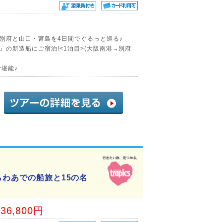
別府と山口・宮島を4日間でぐるっと巡る♪
の新造船にご宿泊!<1泊目>(大阪南港→別府
堪能♪
らわあでの船旅と15の名
36,800円