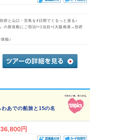
別府と山口・宮島を4日間でぐるっと巡る♪
の新造船にご宿泊!<1泊目>(大阪南港→別府
堪能♪
らわあでの船旅と15の名
36,800円