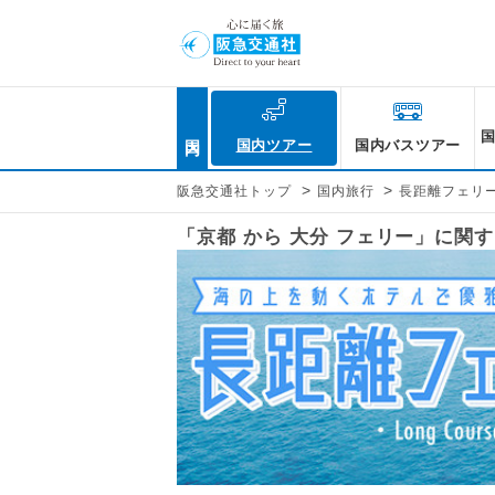
国内
国内ツアー
国内バスツアー
>
>
阪急交通社トップ
国内旅行
長距離フェリ
「京都 から 大分 フェリー」に関