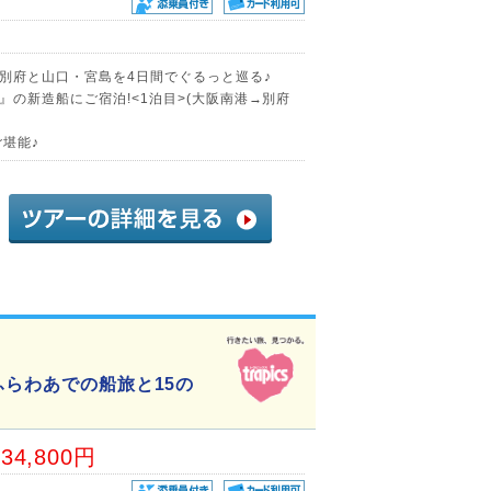
別府と山口・宮島を4日間でぐるっと巡る♪
の新造船にご宿泊!<1泊目>(大阪南港→別府
堪能♪
ふらわあでの船旅と15の
34,800円