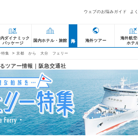
ウェブのお悩みガイド
よ
海外
国内ダイナミック
海外航空
国内ホテル・旅館
海外ツアー
パッケージ
ホテ
>
ー特集
京都 から 大分 フェリー
するツアー情報｜阪急交通社