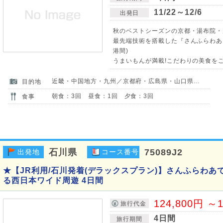
11/22～12/6
出発日
秋のベストシーズンの京都・湯布院・
最先端技術を搭載した『さんふらわあ』
港間)
うまいもんが満載!こだわりの美食をご
近畿・中国地方・九州／京都府・広島県・山口県・大分県
目的地
朝食：3回 昼食：1回 夕食：3回
食事
石川県
75089J2
出発地
コース番号
★【JR利用/石川発着(デラックスプラン)】さんふらわあ
る西日本ワイド周遊 4日間
124,800円 ～1
旅行代金
4日間
旅行期間