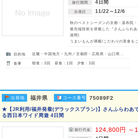
4日間
旅行期間
11/22～12/6
出発日
秋のベストシーズンの京都・湯布院・
最先端技術を搭載した『さんふらわあ』
港間)
うまいもんが満載!こだわりの美食をご
近畿・中国地方・九州／京都府・広島県・山口県・大分県
目的地
朝食：3回 昼食：1回 夕食：3回
食事
福井県
75089F2
出発地
コース番号
★【JR利用/福井発着(デラックスプラン)】さんふらわあ
る西日本ワイド周遊 4日間
124,800円 ～1
旅行代金