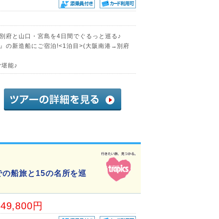
別府と山口・宮島を4日間でぐるっと巡る♪
の新造船にご宿泊!<1泊目>(大阪南港→別府
堪能♪
での船旅と15の名所を巡
49,800円