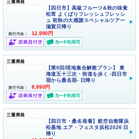
三重県発
【四日市】高級フルーツ&秋の味覚
松茸 よくばりフレッシュフレッシ
ュ 初秋の大感謝スペシャルツアー
滋賀日帰り
12,990円
旅行代金：
三重県発
【第9回/現地集合解散プラン】 東
海道五十三次・街道を歩く -四日市
宿から桑名宿- 日帰り
8,990円
旅行代金：
三重県発
【四日市・桑名発着】航空自衛隊浜
松基地 エア・フェスタ浜松2026 日
帰り