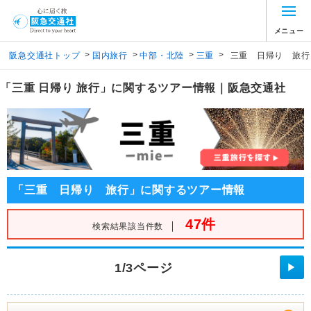
メニュー
>
>
>
>
阪急交通社トップ
国内旅行
中部・北陸
三重
三重 日帰り 旅行
「三重 日帰り 旅行」に関するツアー情報｜阪急交通社
「三重 日帰り 旅行」に関するツアー情報
47件
｜
検索結果該当件数
1/3ページ
▶