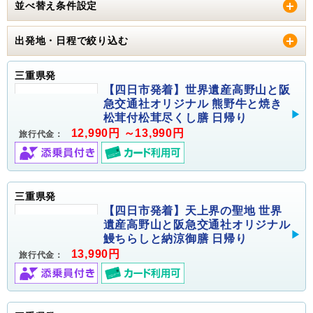
並べ替え条件設定
出発地・日程で絞り込む
三重県発
【四日市発着】世界遺産高野山と阪
急交通社オリジナル 熊野牛と焼き
松茸付松茸尽くし膳 日帰り
12,990円 ～13,990円
旅行代金：
三重県発
【四日市発着】天上界の聖地 世界
遺産高野山と阪急交通社オリジナル
鰻ちらしと納涼御膳 日帰り
13,990円
旅行代金：