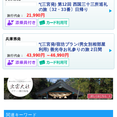
*(三宮発) 第12回 西国三十三所巡礼
の旅〔32・33番〕日帰り
21,990円
旅行代金：
兵庫県発
*(三宮発/宿坊プラン/男女別相部屋
利用) 善光寺お礼参りの旅 2日間
43,990円 ～46,990円
旅行代金：
関連キーワード