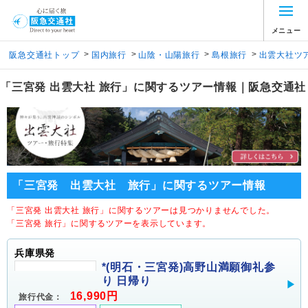
メニュー
>
>
>
>
阪急交通社トップ
国内旅行
山陰・山陽旅行
島根旅行
出雲大社ツ
「三宮発 出雲大社 旅行」に関するツアー情報｜阪急交通社
「三宮発 出雲大社 旅行」に関するツアー情報
「三宮発 出雲大社 旅行」に関するツアーは見つかりませんでした。
「三宮発 旅行」に関するツアーを表示しています。
兵庫県発
*(明石・三宮発)高野山満願御礼参
り 日帰り
16,990円
旅行代金：