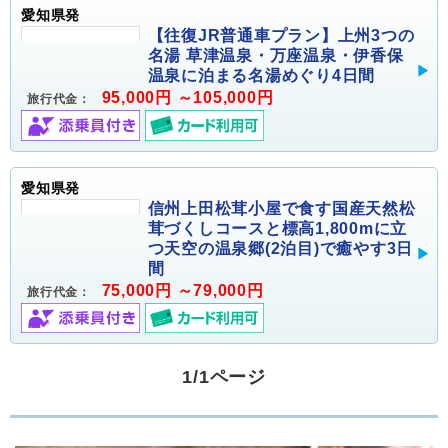
愛知県発
【往復JR普通車プラン】上州3つの
名湯 草津温泉・万座温泉・伊香保
温泉に泊まる名湯めぐり4日間
95,000円 ～105,000円
旅行代金：
愛知県発
信州上田松茸小屋で食す国産天然松
茸づくしコースと標高1,800mに立
つ天空の温泉郷(2泊目)で癒やす3日
間
75,000円 ～79,000円
旅行代金：
1/1ページ